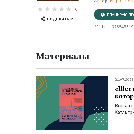
Автор:
Марк Твен
0
ПЛАНИРУЮ ПР
ПОДЕЛИТЬСЯ
2011 г.
978545819
Материалы
21.07.2026
«Шест
котор
Вышел п
Хатльгри