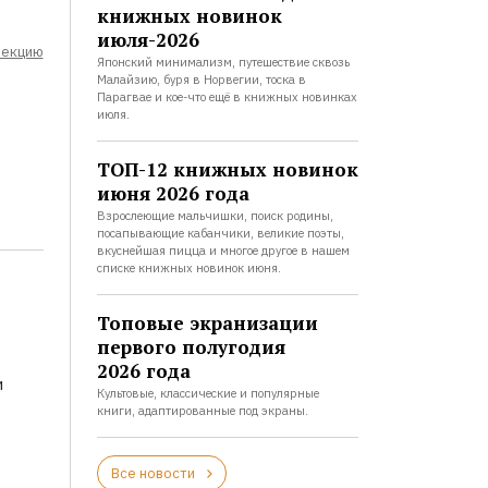
книжных новинок
июля-2026
лекцию
Японский минимализм, путешествие сквозь
Малайзию, буря в Норвегии, тоска в
Парагвае и кое-что ещё в книжных новинках
июля.
ТОП-12 книжных новинок
июня 2026 года
Взрослеющие мальчишки, поиск родины,
посапывающие кабанчики, великие поэты,
вкуснейшая пицца и многое другое в нашем
списке книжных новинок июня.
Топовые экранизации
первого полугодия
2026 года
и
Культовые, классические и популярные
книги, адаптированные под экраны.
Все новости