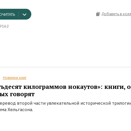
Добавить в кол
ОЧИТАТЬ
9162
Новинки книг
ьдесят килограммов нокаутов»: книги, о
ых говорят
еревод второй части увлекательной исторической трилоги
ма Хельгасона.