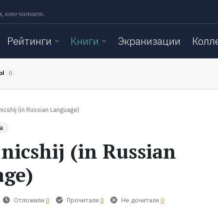
х, кто читает.
Рейтинги
Книги
Экранизации
Колл
ТЫ
0
 nicshij (in Russian Language)
а
 nicshij (in Russian
age)
Отложили
0
Прочитали
0
Не дочитали
0