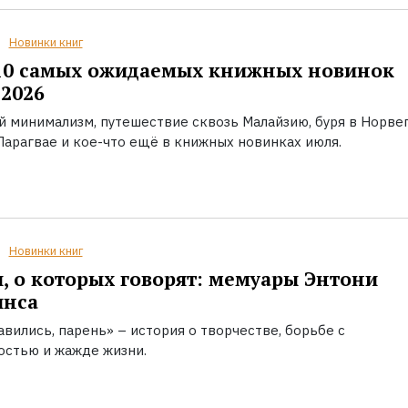
Новинки книг
10 самых ожидаемых книжных новинок
2026
й минимализм, путешествие сквозь Малайзию, буря в Норвег
Парагвае и кое-что ещё в книжных новинках июля.
Новинки книг
, о которых говорят: мемуары Энтони
инса
вились, парень» – история о творчестве, борьбе с
остью и жажде жизни.