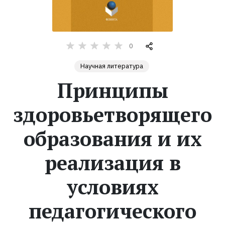
Жанры
0
Серии
Научная литература
Экранизации
Принципы
здоровьетворящего
Коллекции
образования и их
реализация в
условиях
педагогического