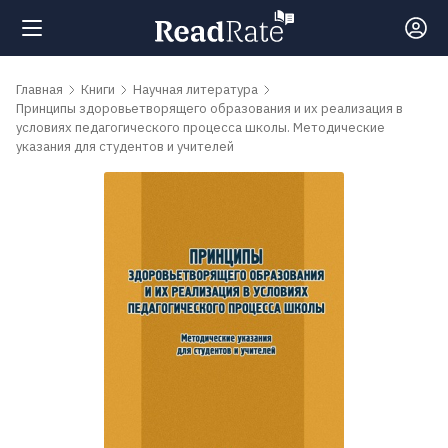
Поиск
Главная
Книги
Научная литература
Принципы здоровьетворящего образования и их реализация в
условиях педагогического процесса школы. Методические
указания для студентов и учителей
Новости
Рейтинги
Книги
Самые
обсуждаемые
книги
Авторы