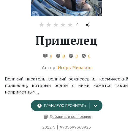
Жанры
0
Серии
Пришелец
Экранизации
0
0
0
0
Коллекции
Автор:
Игорь Минаков
Великий писатель, великий режиссер и… космический
пришелец, который рядом с ними кажется таким
неприметным…
ПЛАНИРУЮ ПРОЧИТАТЬ
Добавить в коллекцию
2012 г.
9785699568925