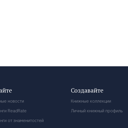
айте
Создавайте
ные новости
Книжные коллекции
нги ReadRate
Личный книжный профиль
нги от знаменитостей