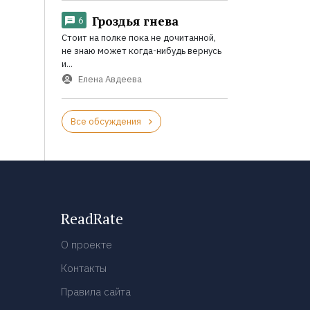
Гроздья гнева
6
Стоит на полке пока не дочитанной,
не знаю может когда-нибудь вернусь
и...
Елена Авдеева
Все обсуждения
ReadRate
О проекте
Контакты
Правила сайта