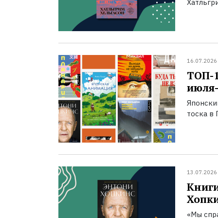
Хатльгри
16.07.2026
ТОП-
июля-
Японски
тоска в 
13.07.2026
Книги
Хопк
«Мы спра