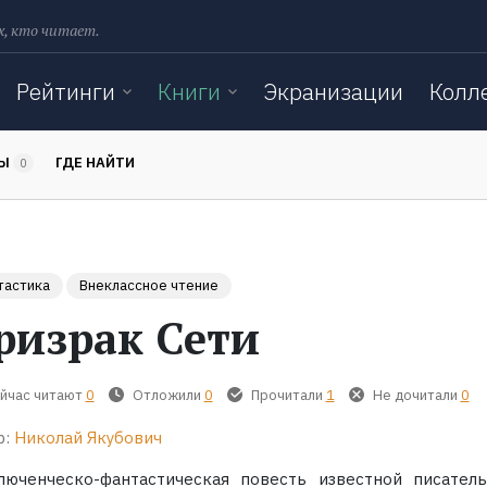
х, кто читает.
Рейтинги
Книги
Экранизации
Колл
ТЫ
ГДЕ НАЙТИ
0
тастика
Внеклассное чтение
ризрак Сети
йчас читают
0
Отложили
0
Прочитали
1
Не дочитали
0
р:
Николай Якубович
люченческо-фантастическая повесть известной писател