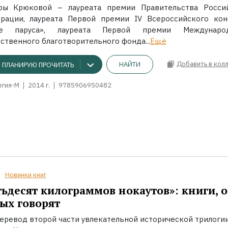
ры Крюковой – лауреата премии Правительства Росси
рации, лауреата Первой премии IV Всероссийского кон
ые паруса», лауреата Первой премии Международ
ственного благотворительного фонда...
Ещё
Добавить в кол
НАЙТИ
ПЛАНИРУЮ ПРОЧИТАТЬ
егия-М
2014 г.
9785906950482
Новинки книг
ьдесят килограммов нокаутов»: книги, о
ых говорят
еревод второй части увлекательной исторической трилоги