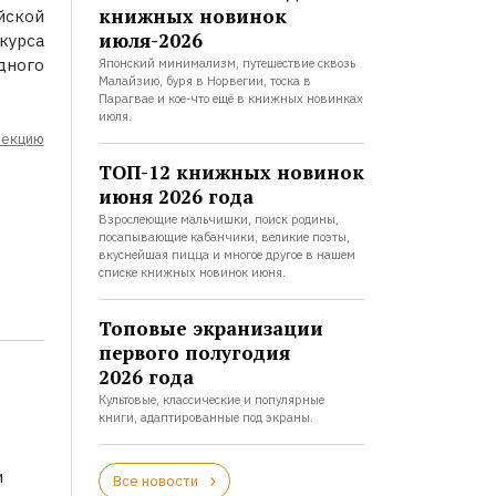
книжных новинок
йской
июля-2026
курса
ного
Японский минимализм, путешествие сквозь
Малайзию, буря в Норвегии, тоска в
Парагвае и кое-что ещё в книжных новинках
июля.
лекцию
ТОП-12 книжных новинок
июня 2026 года
Взрослеющие мальчишки, поиск родины,
посапывающие кабанчики, великие поэты,
вкуснейшая пицца и многое другое в нашем
списке книжных новинок июня.
Топовые экранизации
первого полугодия
2026 года
Культовые, классические и популярные
книги, адаптированные под экраны.
и
Все новости