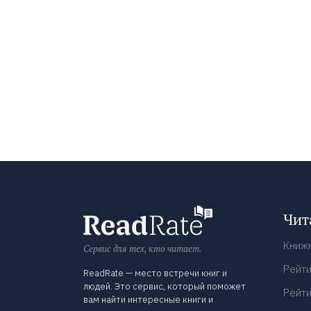
Чит
Книж
Сервис для тех, кто читает.
Рейти
ReadRate — место встречи книг и
людей. Это сервис, который поможет
Рейти
вам найти интересные книги и