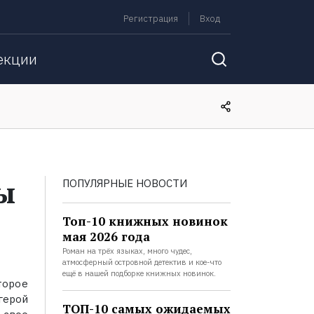
Регистрация
Вход
екции
ы
ПОПУЛЯРНЫЕ НОВОСТИ
Топ-10 книжных новинок
мая 2026 года
Роман на трёх языках, много чудес,
атмосферный островной детектив и кое-что
ещё в нашей подборке книжных новинок.
торое
герой
ТОП-10 самых ожидаемых