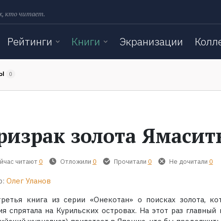
х, кто читает.
Рейтинги
Книги
Экранизации
Колл
ТЫ
0
ризрак золота Ямасит
йчас читают
0
Отложили
0
Прочитали
0
Не дочитали
0
р:
Олег Уланов
третья книга из серии «Онекотан» о поисках золота, ко
ия спрятала на Курильских островах. На этот раз главный 