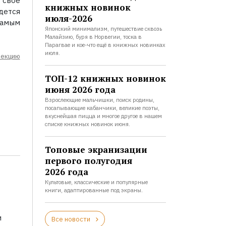
 свое
книжных новинок
дется
июля-2026
самым
Японский минимализм, путешествие сквозь
Малайзию, буря в Норвегии, тоска в
Парагвае и кое-что ещё в книжных новинках
июля.
лекцию
ТОП-12 книжных новинок
июня 2026 года
Взрослеющие мальчишки, поиск родины,
посапывающие кабанчики, великие поэты,
вкуснейшая пицца и многое другое в нашем
списке книжных новинок июня.
Топовые экранизации
первого полугодия
2026 года
Культовые, классические и популярные
книги, адаптированные под экраны.
и
Все новости