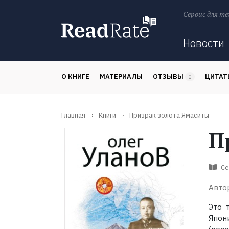
Сервис для те
Поиск
Новости
О КНИГЕ
МАТЕРИАЛЫ
ОТЗЫВЫ
ЦИТА
0
Главная
Книги
Призрак золота Ямаситы
П
Се
Авто
Это 
Япон