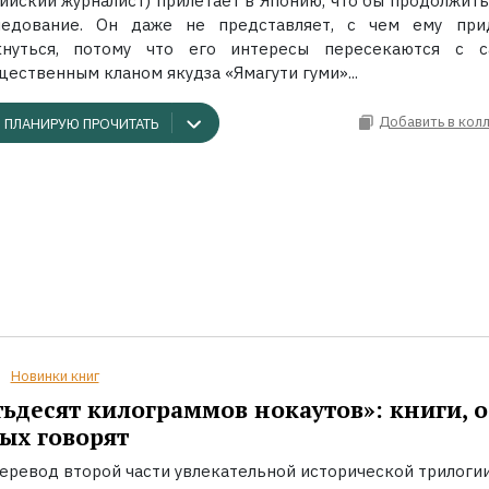
сийский журналист) прилетает в Японию, что бы продолжить
ледование. Он даже не представляет, с чем ему при
кнуться, потому что его интересы пересекаются с 
ественным кланом якудза «Ямагути гуми»...
Добавить в кол
ПЛАНИРУЮ ПРОЧИТАТЬ
Новинки книг
ьдесят килограммов нокаутов»: книги, о
ых говорят
еревод второй части увлекательной исторической трилоги