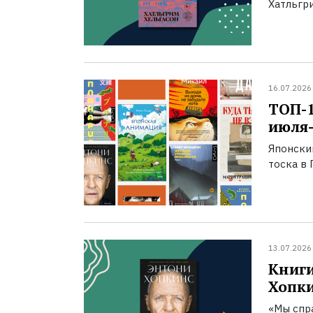
Хатльгри
16.07.2026
ТОП-
июля-
Японски
тоска в 
13.07.2026
Книги
Хопк
«Мы спра