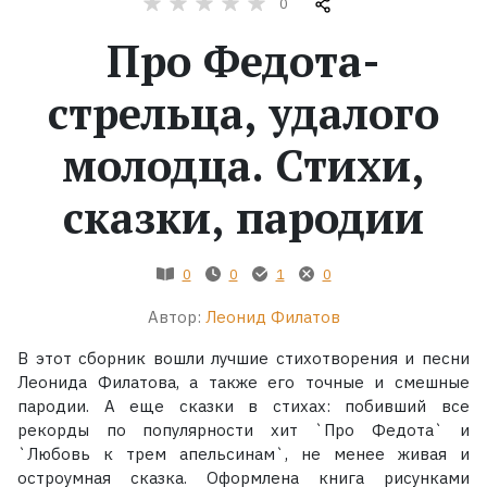
0
Про Федота-
Жанры
стрельца, удалого
Серии
молодца. Стихи,
Экранизации
сказки, пародии
Коллекции
0
0
1
0
Автор:
Леонид Филатов
В этот сборник вошли лучшие стихотворения и песни
Леонида Филатова, а также его точные и смешные
пародии. А еще сказки в стихах: побивший все
рекорды по популярности хит `Про Федота` и
`Любовь к трем апельсинам`, не менее живая и
остроумная сказка. Оформлена книга рисунками