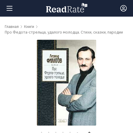
Поиск
Главная
Книги
Про Федота-стрельца, удалого молодца. Стихи, сказки, пародии
Новости
Рейтинги
Книги
Самые
обсуждаемые
книги
Авторы