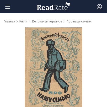
Поиск
Главная
Книги
Детская литература
Про нашу семью
Новости
Рейтинги
Книги
Самые
обсуждаемые
книги
Авторы