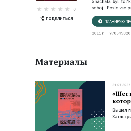
Snachala byl tol'k
soboj... Posle vse pr
0
ПОДЕЛИТЬСЯ
ПЛАНИРУЮ ПР
2011 г.
978545820
Материалы
21.07.2026
«Шест
котор
Вышел п
Хатльгри