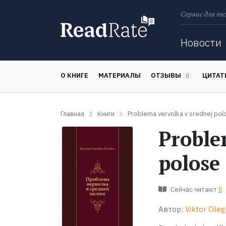
Сервис для те
Поиск
Новости
О КНИГЕ
МАТЕРИАЛЫ
ОТЗЫВЫ
ЦИТА
0
Главная
Книги
Problema vervolka v srednej polo
Proble
polose
Сейчас читают
0
Автор:
Viktor Oleg