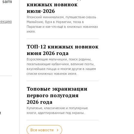
i sami
книжных новинок
июля-2026
Японский минимализм, путешествие сквозь
лекцию
Малайзию, буря в Норвегии, тоска в
Парагвае и кое-что ещё в книжных новинках
июля.
ТОП-12 книжных новинок
июня 2026 года
Взрослеющие мальчишки, поиск родины,
посапывающие кабанчики, великие поэты,
вкуснейшая пицца и многое другое в нашем
списке книжных новинок июня.
Топовые экранизации
первого полугодия
2026 года
Культовые, классические и популярные
и
книги, адаптированные под экраны.
Все новости