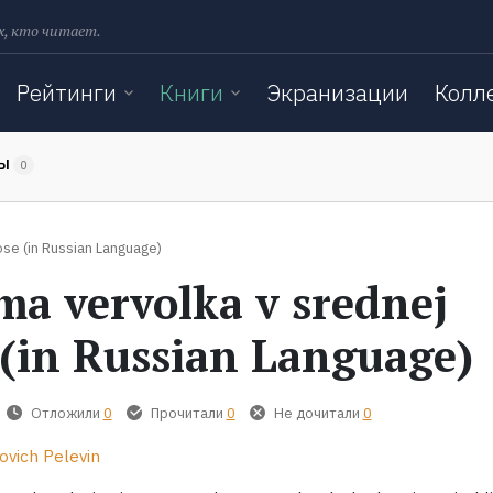
х, кто читает.
Рейтинги
Книги
Экранизации
Колл
ТЫ
0
se (in Russian Language)
ma vervolka v srednej
 (in Russian Language)
Отложили
0
Прочитали
0
Не дочитали
0
ovich Pelevin