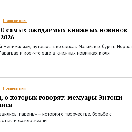
Новинки книг
10 самых ожидаемых книжных новинок
2026
й минимализм, путешествие сквозь Малайзию, буря в Норвег
Парагвае и кое-что ещё в книжных новинках июля.
Новинки книг
, о которых говорят: мемуары Энтони
инса
вились, парень» – история о творчестве, борьбе с
остью и жажде жизни.