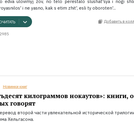
o edva ulovimyj zov, no telo perestalo slushat'sya i nogi shl
oyasnilos' i ne yasno, kak s etim zhit', esli ty oboroten'...
Добавить в кол
ОЧИТАТЬ
2985
Новинки книг
ьдесят килограммов нокаутов»: книги, о
ых говорят
еревод второй части увлекательной исторической трилоги
ма Хельгасона.