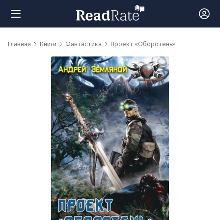
Поиск
Главная
Книги
Фантастика
Проект «Оборотень»
Новости
Рейтинги
Книги
Самые
обсуждаемые
книги
Авторы