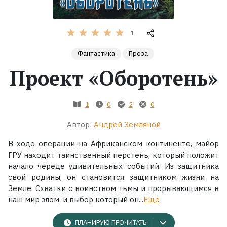
Жанры
1
Серии
Фантастика
Проза
Проект «Оборотень»
Экранизации
1
0
2
0
Коллекции
Автор:
Андрей Земляной
В ходе операции на Африканском континенте, майор
ГРУ находит таинственный перстень, который положит
начало череде удивительных событий. Из защитника
свой родины, он становится защитником жизни на
Земле. Схватки с воинством тьмы и прорывающимся в
наш мир злом, и выбор который он...
Ещё
ПЛАНИРУЮ ПРОЧИТАТЬ