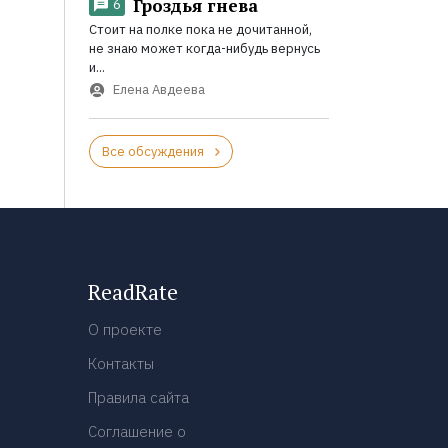
Гроздья гнева
6
Стоит на полке пока не дочитанной,
не знаю может когда-нибудь вернусь
и...
Елена Авдеева
Все обсуждения
ReadRate
О проекте
Контакты
Правила сайта
Соглашение о