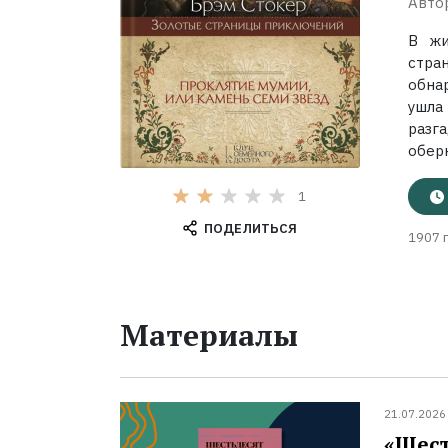
Авто
В жи
стра
обна
ушла
разга
обер
1
ПОДЕЛИТЬСЯ
1907 г
Материалы
21.07.2026
«Шест