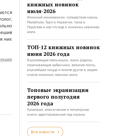
книжных новинок
июля-2026
аются
Японский минимализм, путешествие сквозь
олог,
Малайзию, буря в Норвегии, тоска в
ольно
Парагвае и кое-что ещё в книжных новинках
Решив
июля.
я них
ТОП-12 книжных новинок
июня 2026 года
лекцию
Взрослеющие мальчишки, поиск родины,
посапывающие кабанчики, великие поэты,
вкуснейшая пицца и многое другое в нашем
списке книжных новинок июня.
Топовые экранизации
первого полугодия
2026 года
Культовые, классические и популярные
книги, адаптированные под экраны.
Все новости