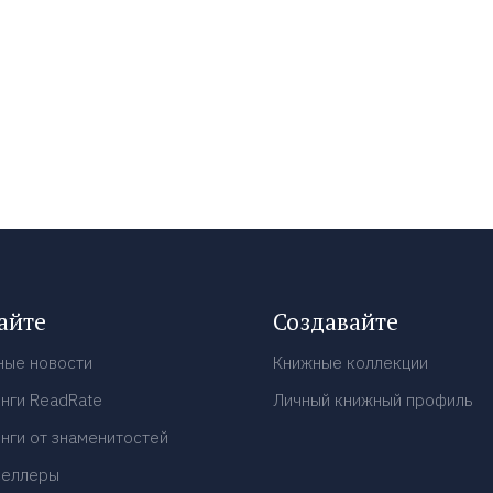
айте
Создавайте
ные новости
Книжные коллекции
нги ReadRate
Личный книжный профиль
нги от знаменитостей
селлеры