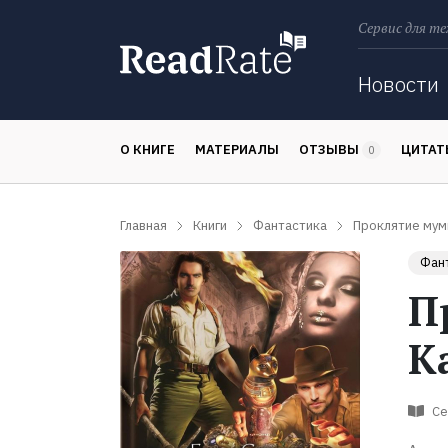
Сервис для те
Поиск
Новости
О КНИГЕ
МАТЕРИАЛЫ
ОТЗЫВЫ
ЦИТА
0
Главная
Книги
Фантастика
Проклятие муми
Фан
П
К
Се