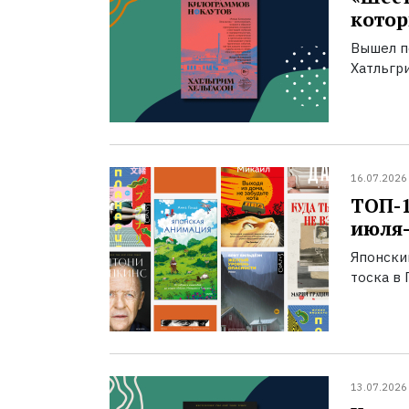
котор
Вышел п
Хатльгри
16.07.2026
ТОП-
июля-
Японски
тоска в 
13.07.2026