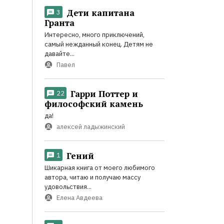
Дети капитана
3
Гранта
Интересно, много приключений,
самый нежданный конец. Детям не
давайте...
Павел
Гарри Поттер и
22
философский камень
да!
алексей ладыжинский
Гений
1
Шикарная книга от моего любимого
автора, читаю и получаю массу
удовольствия...
Елена Авдеева