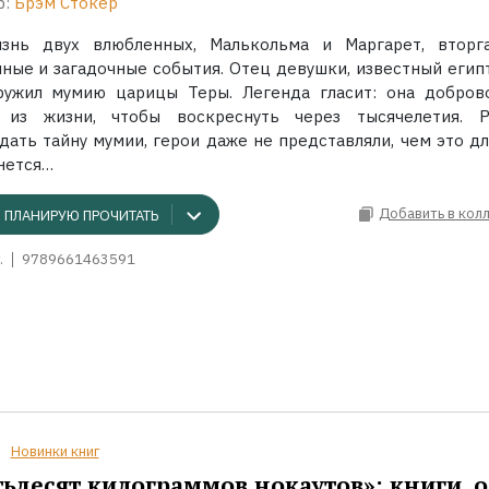
р:
Брэм Стокер
знь двух влюбленных, Малькольма и Маргарет, вторг
нные и загадочные события. Отец девушки, известный египт
ружил мумию царицы Теры. Легенда гласит: она добров
 из жизни, чтобы воскреснуть через тысячелетия. 
дать тайну мумии, герои даже не представляли, чем это дл
нется…
Добавить в кол
ПЛАНИРУЮ ПРОЧИТАТЬ
.
9789661463591
Новинки книг
ьдесят килограммов нокаутов»: книги, о