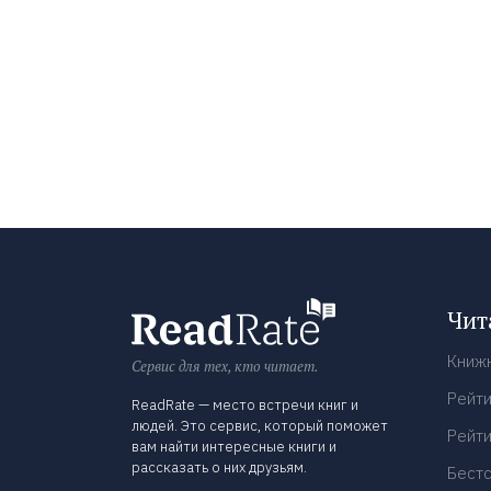
Чит
Книж
Сервис для тех, кто читает.
Рейти
ReadRate — место встречи книг и
людей. Это сервис, который поможет
Рейти
вам найти интересные книги и
рассказать о них друзьям.
Бест