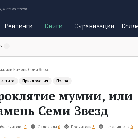
х, кто читает.
Рейтинги
Книги
Экранизации
Колл
ТЫ
0
и, или Камень Семи Звезд
тастика
Приключения
Проза
роклятие мумии, или
амень Семи Звезд
йчас читают
0
Отложили
0
Прочитали
3
Не дочитали
0