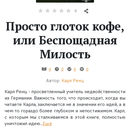
0
Жанры
Просто глоток кофе,
Серии
или Беспощадная
Экранизации
Милость
Коллекции
0
0
0
0
Автор:
Карл Ренц
Карл Ренц - просветленный учитель недвойственности
из Германии. Важность того, что происходит, когда вы
читаете Карла, заключается не в значении его идей, а в
чем-то гораздо более глубоком и непостижимом. Карл,
с которым мы сталкиваемся в этой книге, полностью
уничтожил идею...
Ещё