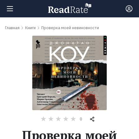
Поиск
Главная
Книги
Проверка моей невиновности
Новости
Рейтинги
Книги
Самые
обсуждаемые
0
книги
Проверка моей
Авторы