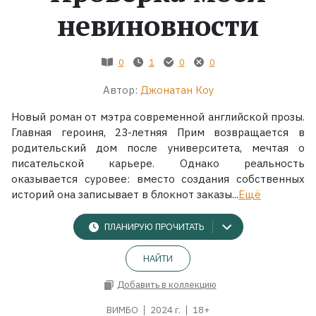
невиновности
Жанры
0
1
0
0
Серии
Автор:
Джонатан Коу
Экранизации
Новый роман от мэтра современной английской прозы.
Главная героиня, 23-летняя Прим возвращается в
родительский дом после университета, мечтая о
Коллекции
писательской карьере. Однако реальность
оказывается суровее: вместо создания собственных
историй она записывает в блокнот заказы...
Ещё
ПЛАНИРУЮ ПРОЧИТАТЬ
НАЙТИ
Добавить в коллекцию
ВИМБО
2024 г.
18+