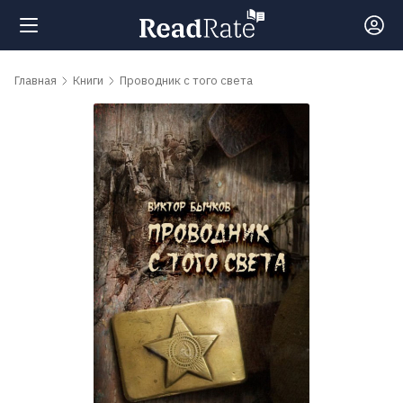
Поиск
Главная
Книги
Проводник с того света
Новости
Рейтинги
Книги
Самые
обсуждаемые
книги
Авторы