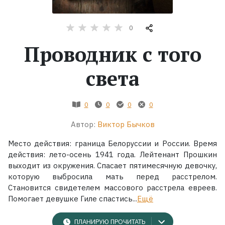
Жанры
0
Проводник с того
Серии
света
Экранизации
0
0
0
0
Коллекции
Автор:
Виктор Бычков
Место действия: граница Белоруссии и России. Время
действия: лето-осень 1941 года. Лейтенант Прошкин
выходит из окружения. Спасает пятимесячную девочку,
которую выбросила мать перед расстрелом.
Становится свидетелем массового расстрела евреев.
Помогает девушке Гиле спастись...
Ещё
ПЛАНИРУЮ ПРОЧИТАТЬ