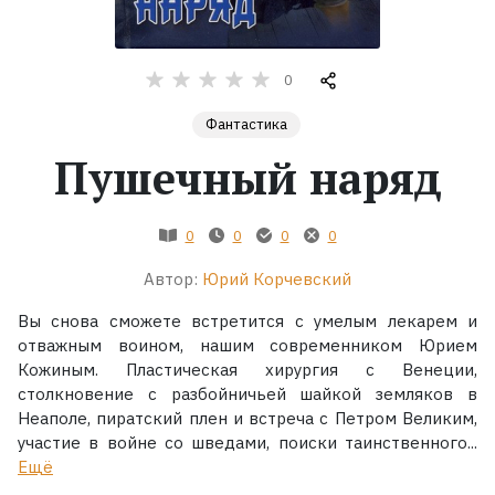
Жанры
0
Серии
Фантастика
Пушечный наряд
Экранизации
Коллекции
0
0
0
0
Автор:
Юрий Корчевский
Вы снова сможете встретится с умелым лекарем и
отважным воином, нашим современником Юрием
Кожиным. Пластическая хирургия с Венеции,
столкновение с разбойничьей шайкой земляков в
Неаполе, пиратский плен и встреча с Петром Великим,
участие в войне со шведами, поиски таинственного...
Ещё