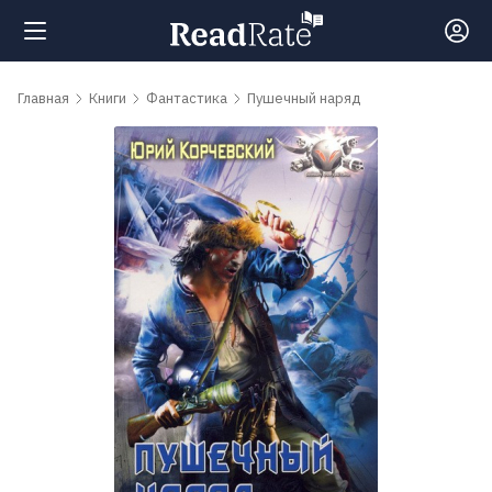
Поиск
Главная
Книги
Фантастика
Пушечный наряд
Новости
Рейтинги
Книги
Самые
обсуждаемые
книги
Авторы