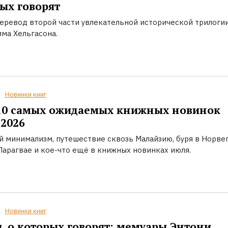
ых говорят
еревод второй части увлекательной исторической трилоги
ма Хельгасона.
Новинки книг
10 самых ожидаемых книжных новинок
2026
й минимализм, путешествие сквозь Малайзию, буря в Норвег
Парагвае и кое-что ещё в книжных новинках июля.
Новинки книг
, о которых говорят: мемуары Энтони