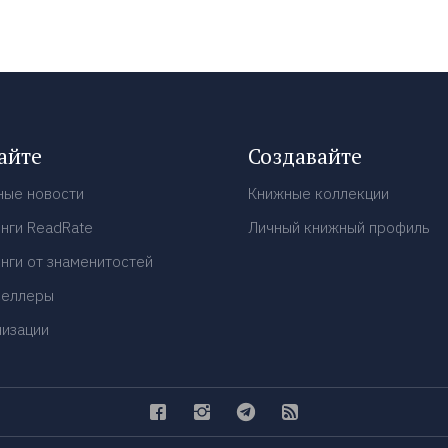
айте
Создавайте
ные новости
Книжные коллекции
нги ReadRate
Личный книжный профиль
нги от знаменитостей
селлеры
низации