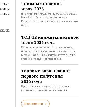
книжных новинок
онные
июля-2026
жить,
енный
Японский минимализм, путешествие сквозь
Малайзию, буря в Норвегии, тоска в
Парагвае и кое-что ещё в книжных новинках
июля.
лекцию
ТОП-12 книжных новинок
июня 2026 года
Взрослеющие мальчишки, поиск родины,
посапывающие кабанчики, великие поэты,
вкуснейшая пицца и многое другое в нашем
списке книжных новинок июня.
Топовые экранизации
первого полугодия
2026 года
Культовые, классические и популярные
книги, адаптированные под экраны.
Все новости