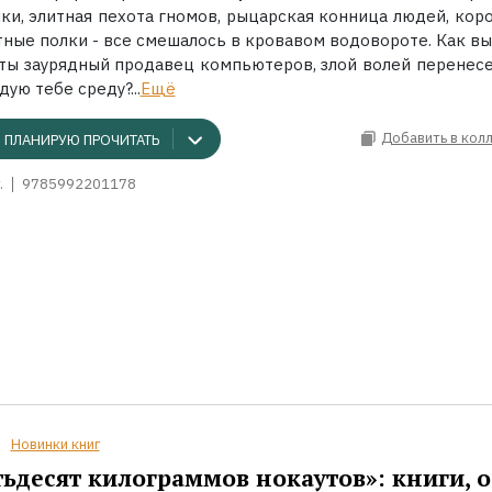
ики, элитная пехота гномов, рыцарская конница людей, кор
тные полки - все смешалось в кровавом водовороте. Как вы
 ты заурядный продавец компьютеров, злой волей перенес
дую тебе среду?...
Ещё
Добавить в кол
ПЛАНИРУЮ ПРОЧИТАТЬ
.
9785992201178
Новинки книг
ьдесят килограммов нокаутов»: книги, о