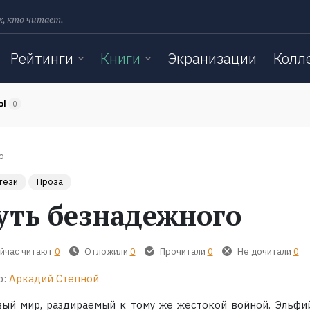
х, кто читает.
Рейтинги
Книги
Экранизации
Колл
ТЫ
0
о
тези
Проза
уть безнадежного
йчас читают
0
Отложили
0
Прочитали
0
Не дочитали
0
р:
Аркадий Степной
вый мир, раздираемый к тому же жестокой войной. Эльфи