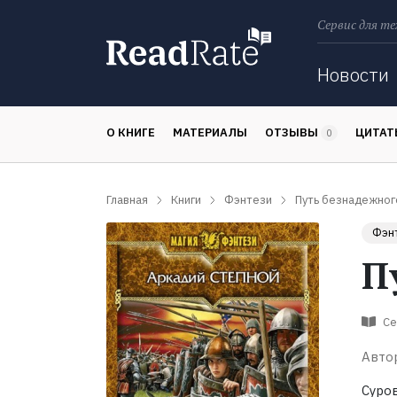
Сервис для те
Поиск
Новости
О КНИГЕ
МАТЕРИАЛЫ
ОТЗЫВЫ
ЦИТА
0
Главная
Книги
Фэнтези
Путь безнадежног
Фэн
П
Се
Авто
Суро