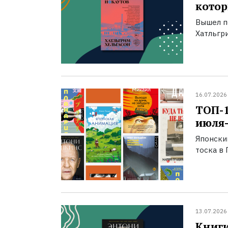
котор
Вышел п
Хатльгри
16.07.2026
ТОП-
июля-
Японски
тоска в 
13.07.2026
Книги