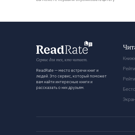
Чит
Книж
Сервис для тех, кто читает.
Рейти
ReadRate — место встречи книг и
людей. Это сервис, который поможет
Рейти
вам найти интересные книги и
рассказать о них друзьям.
Бест
Экра