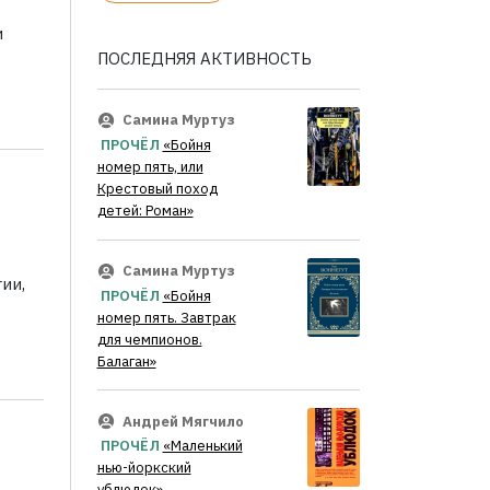
и
ПОСЛЕДНЯЯ АКТИВНОСТЬ
Самина Муртуз
ПРОЧЁЛ
«Бойня
номер пять, или
Крестовый поход
детей: Роман»
Самина Муртуз
ии,
ПРОЧЁЛ
«Бойня
номер пять. Завтрак
для чемпионов.
Балаган»
Андрей Мягчило
ПРОЧЁЛ
«Маленький
нью-йоркский