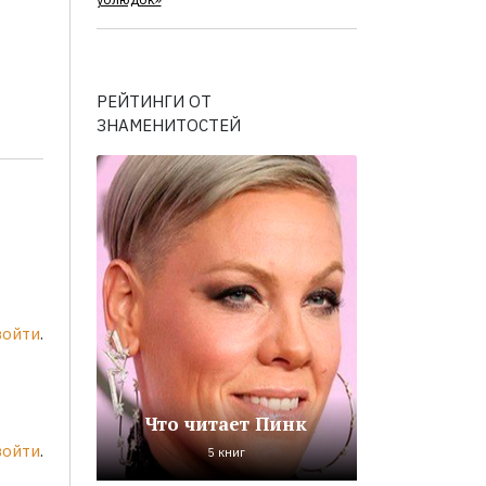
ублюдок»
РЕЙТИНГИ ОТ
ЗНАМЕНИТОСТЕЙ
войти
.
Что читает Пинк
войти
.
5 книг