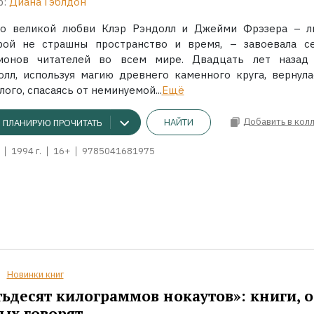
р:
Диана Гэблдон
 о великой любви Клэр Рэндолл и Джейми Фрэзера – л
рой не страшны пространство и время, – завоевала с
ионов читателей во всем мире. Двадцать лет назад
олл, используя магию древнего каменного круга, вернула
ого, спасаясь от неминуемой...
Ещё
Добавить в кол
НАЙТИ
ПЛАНИРУЮ ПРОЧИТАТЬ
1994 г.
16+
9785041681975
Новинки книг
ьдесят килограммов нокаутов»: книги, о
ых говорят