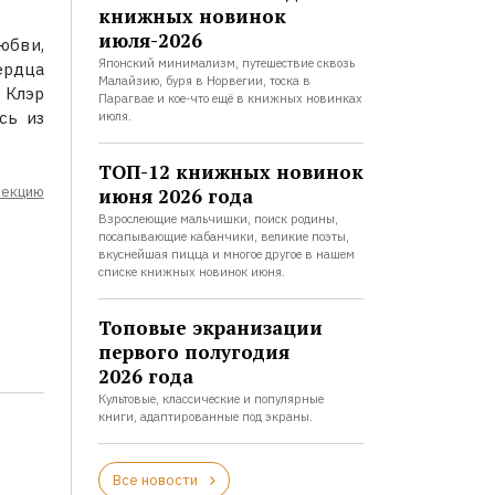
книжных новинок
июля-2026
юбви,
Японский минимализм, путешествие сквозь
ердца
Малайзию, буря в Норвегии, тоска в
 Клэр
Парагвае и кое-что ещё в книжных новинках
сь из
июля.
ТОП-12 книжных новинок
лекцию
июня 2026 года
Взрослеющие мальчишки, поиск родины,
посапывающие кабанчики, великие поэты,
вкуснейшая пицца и многое другое в нашем
списке книжных новинок июня.
Топовые экранизации
первого полугодия
2026 года
Культовые, классические и популярные
книги, адаптированные под экраны.
Все новости