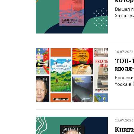
Вышел п
Хатльгри
16.07.2026
ТОП-
июля-
Японски
тоска в 
13.07.2026
Книги