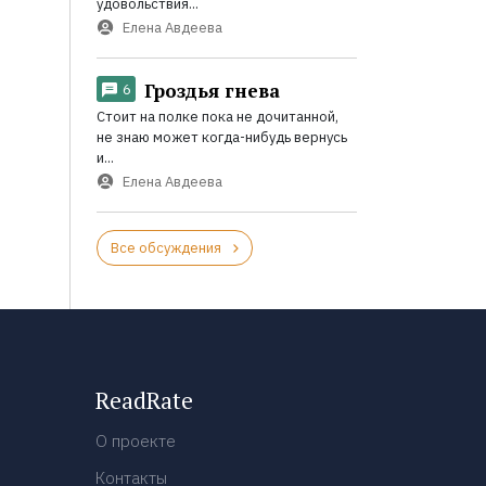
удовольствия...
Елена Авдеева
Гроздья гнева
6
Стоит на полке пока не дочитанной,
не знаю может когда-нибудь вернусь
и...
Елена Авдеева
Все обсуждения
ReadRate
О проекте
Контакты