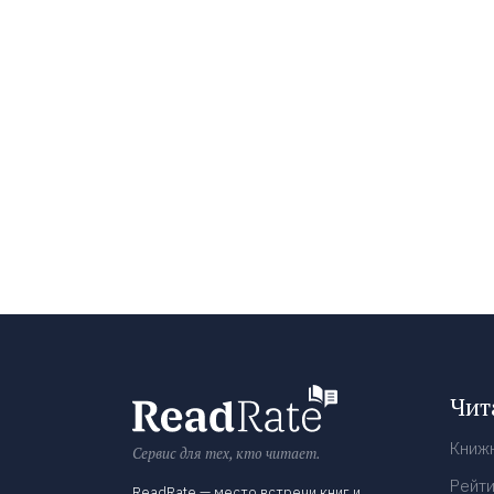
Чит
Книж
Сервис для тех, кто читает.
Рейти
ReadRate — место встречи книг и