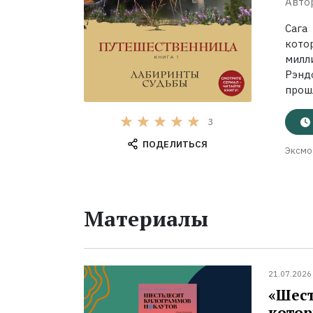
Авто
Сага
кото
милл
Рэнд
прошл
3
ПОДЕЛИТЬСЯ
Эксмо
Материалы
21.07.2026
«Шест
котор