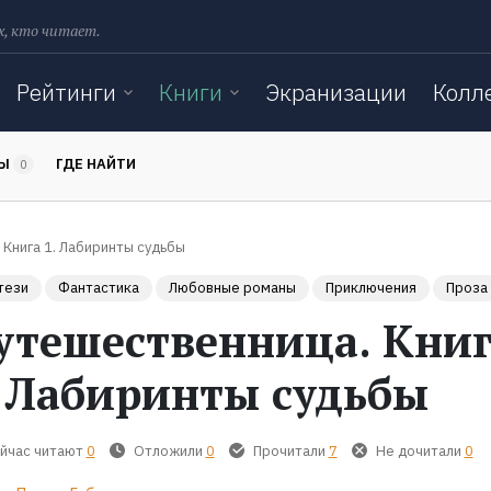
х, кто читает.
Рейтинги
Книги
Экранизации
Колл
ТЫ
ГДЕ НАЙТИ
0
Книга 1. Лабиринты судьбы
тези
Фантастика
Любовные романы
Приключения
Проза
утешественница. Кни
. Лабиринты судьбы
йчас читают
0
Отложили
0
Прочитали
7
Не дочитали
0