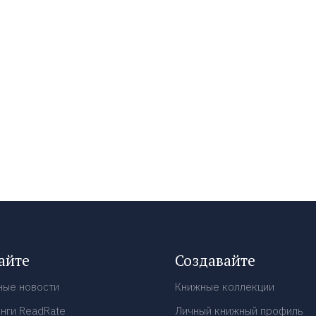
айте
Создавайте
ные новости
Книжные коллекции
нги ReadRate
Личный книжный профиль