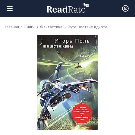
Поиск
Главная
Книги
Фантастика
Путешествие идиота
Новости
Рейтинги
Книги
Самые
обсуждаемые
книги
Авторы