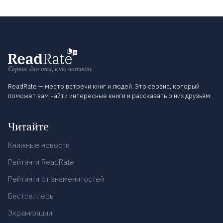
Сервис для тех, кто читает.
ReadRate — место встречи книг и людей. Это сервис, который
поможет вам найти интересные книги и рассказать о них друзьям.
Читайте
Книжные новости
Рейтинги ReadRate
Рейтинги от знаменитостей
Бестселлеры
Экранизации