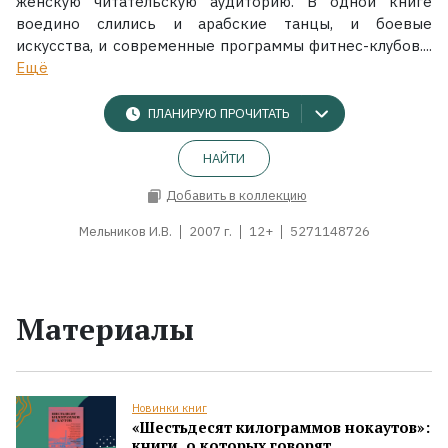
женскую читательскую аудиторию. В одной книге
воедино слились и арабские танцы, и боевые
искусства, и современные программы фитнес-клубов....
Ещё
ПЛАНИРУЮ ПРОЧИТАТЬ
НАЙТИ
Добавить в коллекцию
Мельников И.В.
2007 г.
12+
5271148726
Материалы
Новинки книг
«Шестьдесят килограммов нокаутов»:
книги, о которых говорят