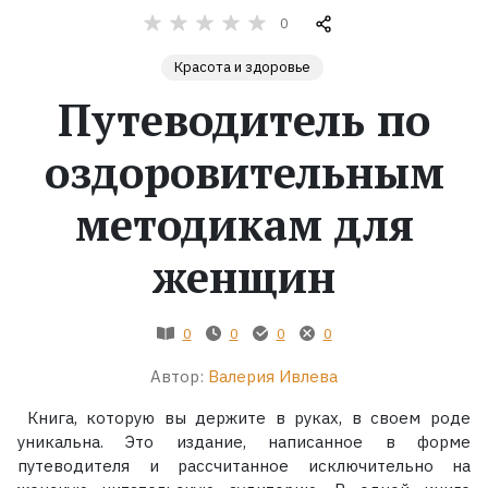
0
Жанры
Красота и здоровье
Путеводитель по
Серии
оздоровительным
Экранизации
методикам для
Коллекции
женщин
0
0
0
0
Автор:
Валерия Ивлева
Книга, которую вы держите в руках, в своем роде
уникальна. Это издание, написанное в форме
путеводителя и рассчитанное исключительно на