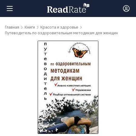
Поиск
Главная
Книги
Красота и здоровье
Путеводитель по оздоровительным методикам для женщин
Новости
Рейтинги
Книги
Самые
обсуждаемые
книги
Авторы