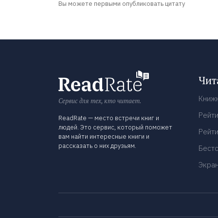
Вы можете первыми опубликовать цитату
Чит
Книж
Сервис для тех, кто читает.
Рейти
ReadRate — место встречи книг и
людей. Это сервис, который поможет
Рейти
вам найти интересные книги и
рассказать о них друзьям.
Бест
Экра