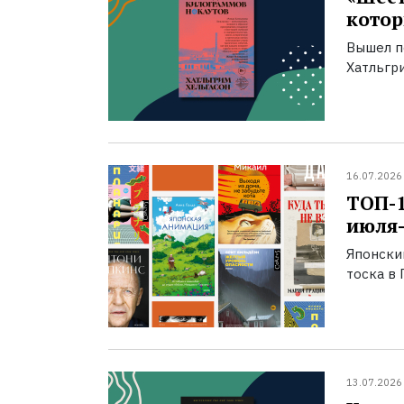
котор
Вышел п
Хатльгри
16.07.2026
ТОП-
июля-
Японски
тоска в 
13.07.2026