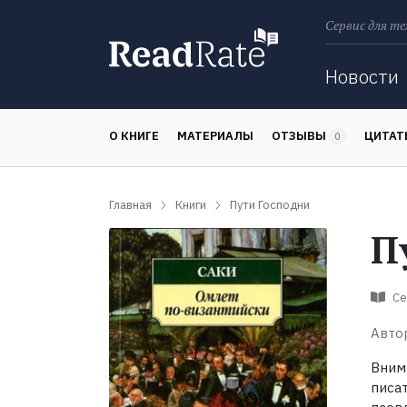
Сервис для те
Поиск
Новости
О КНИГЕ
МАТЕРИАЛЫ
ОТЗЫВЫ
ЦИТА
0
Главная
Книги
Пути Господни
П
Се
Авто
Вним
писа