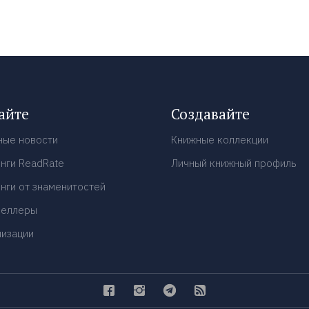
айте
Создавайте
ные новости
Книжные коллекции
нги ReadRate
Личный книжный профиль
нги от знаменитостей
селлеры
низации