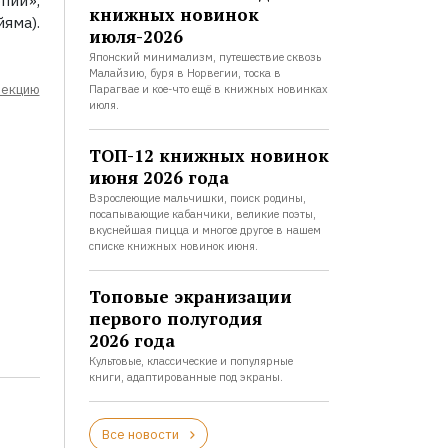
пий»,
книжных новинок
яма).
июля-2026
Японский минимализм, путешествие сквозь
Малайзию, буря в Норвегии, тоска в
лекцию
Парагвае и кое-что ещё в книжных новинках
июля.
ТОП-12 книжных новинок
июня 2026 года
Взрослеющие мальчишки, поиск родины,
посапывающие кабанчики, великие поэты,
вкуснейшая пицца и многое другое в нашем
списке книжных новинок июня.
Топовые экранизации
первого полугодия
2026 года
Культовые, классические и популярные
книги, адаптированные под экраны.
Все новости