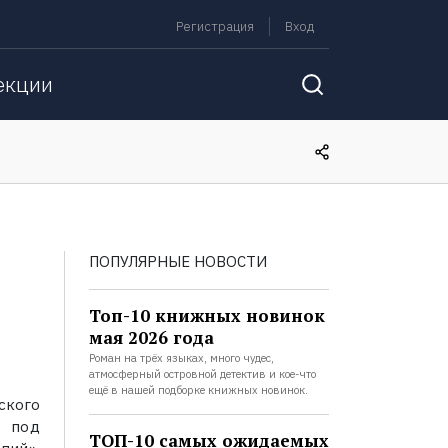
Регистрация
Вход
екции
ПОПУЛЯРНЫЕ НОВОСТИ
Топ-10 книжных новинок
мая 2026 года
Роман на трёх языках, много чудес,
атмосферный островной детектив и кое-что
ещё в нашей подборке книжных новинок.
ского
о под
ТОП-10 самых ожидаемых