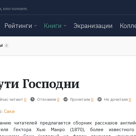
х, кто читает.
Рейтинги
Книги
Экранизации
Колл
ТЫ
0
ути Господни
йчас читают
0
Отложили
0
Прочитали
0
Не дочитали
0
р:
Саки
анию читателей предлагается сборник рассказов англий
теля Гектора Хью Манро (1870), более известног