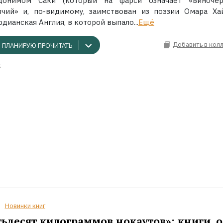
донимом Саки (который на фарси означает «виночер
вчий» и, по-видимому, заимствован из поэзии Омара Хай
дианская Англия, в которой выпало...
Ещё
Добавить в кол
ПЛАНИРУЮ ПРОЧИТАТЬ
.
Новинки книг
ьдесят килограммов нокаутов»: книги, о