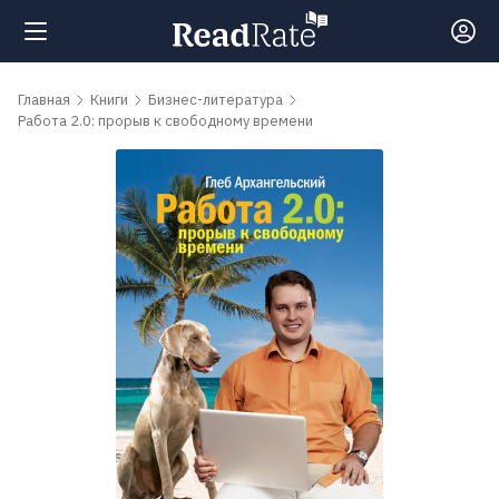
Поиск
Главная
Книги
Бизнес-литература
Работа 2.0: прорыв к свободному времени
Новости
Рейтинги
Книги
Самые
обсуждаемые
книги
Авторы