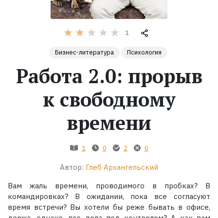
Жанры
1
Серии
Бизнес-литература
Психология
Работа 2.0: прорыв
Экранизации
к свободному
Коллекции
времени
1
0
2
0
Автор:
Глеб Архангельский
Вам жаль времени, проводимого в пробках? В
командировках? В ожидании, пока все согласуют
время встречи? Вы хотели бы реже бывать в офисе,
держа, однако, все дела под контролем? А как вам