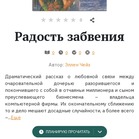
Жанры
0
Серии
Радость забвения
Экранизации
0
0
0
0
Автор:
Эллен Чейз
Коллекции
Драматический рассказ о любовной связи между
очаровательной дочерью разорившегося и
покончившего с собой в отчаяньи миллионера и сыном
преуспевающего бизнесмена – владельца
компьютерной фирмы. Их окончательному сближению
то и дело мешают досадные случайности, а более всего
–...
Ещё
ПЛАНИРУЮ ПРОЧИТАТЬ