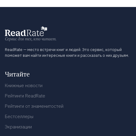
Сервис для тех, кто читает.
ReadRate — место встречи книг и людей. Это сервис, который
поможет вам найти интересные книги и рассказать о них друзьям.
Читайте
Книжные новости
Рейтинги ReadRate
Рейтинги от знаменитостей
Бестселлеры
Экранизации