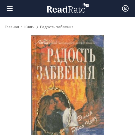
Поиск
Главная
Книги
Радость забвения
Новости
Рейтинги
Книги
Самые
обсуждаемые
книги
Авторы