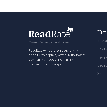
Чит
Книж
Сервис для тех, кто читает.
Рейти
ReadRate — место встречи книг и
людей. Это сервис, который поможет
Рейти
вам найти интересные книги и
рассказать о них друзьям.
Бест
Экра