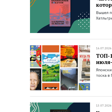
котор
Вышел п
Хатльгри
16.07.2026
ТОП-
июля-
Японски
тоска в 
13.07.2026