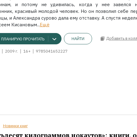
инам, и потому не удивилась, когда у нее завелся 
онник, красивый молодой человек. Но он позволил себе пе
цы, и Александра сурово дала ему отставку. А спустя недел
еем Кисановым...
Ещё
Добавить в кол
НАЙТИ
ПЛАНИРУЮ ПРОЧИТАТЬ
2009 г.
16+
9785041652227
Новинки книг
ьдесят килограммов нокаутов»: книги, о