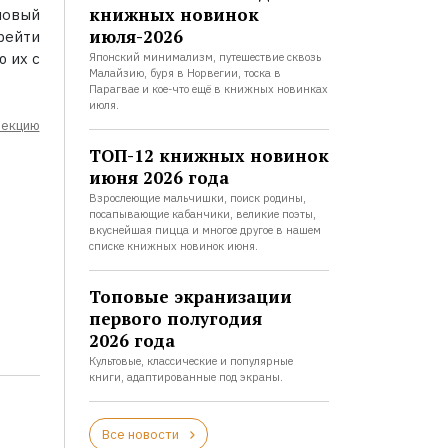
книжных новинок
новый
июля-2026
рейти
ю их с
Японский минимализм, путешествие сквозь
Малайзию, буря в Норвегии, тоска в
Парагвае и кое-что ещё в книжных новинках
июля.
лекцию
ТОП-12 книжных новинок
июня 2026 года
Взрослеющие мальчишки, поиск родины,
посапывающие кабанчики, великие поэты,
вкуснейшая пицца и многое другое в нашем
списке книжных новинок июня.
Топовые экранизации
первого полугодия
2026 года
Культовые, классические и популярные
книги, адаптированные под экраны.
Все новости