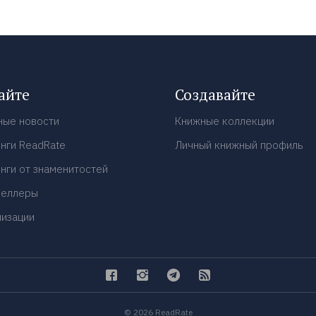
айте
Создавайте
ные новости
Книжные коллекции
нги ReadRate
Личный книжный профиль
нги от знаменитостей
селлеры
низации
© 2026 ReadRate