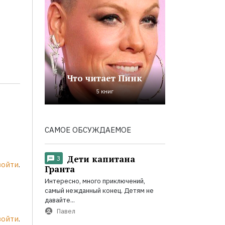
Что читает Пинк
5 книг
САМОЕ ОБСУЖДАЕМОЕ
Дети капитана
3
войти
.
Гранта
Интересно, много приключений,
самый нежданный конец. Детям не
давайте...
Павел
войти
.