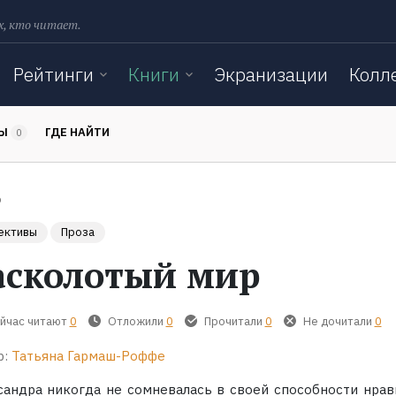
х, кто читает.
Рейтинги
Книги
Экранизации
Колл
ТЫ
ГДЕ НАЙТИ
0
р
ективы
Проза
асколотый мир
йчас читают
0
Отложили
0
Прочитали
0
Не дочитали
0
р:
Татьяна Гармаш-Роффе
сандра никогда не сомневалась в своей способности нрав