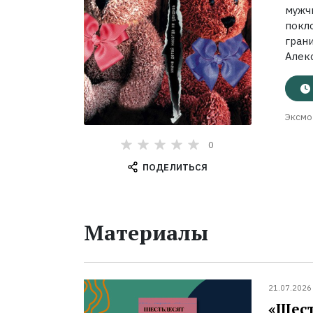
мужч
покл
грани
Алекс
Эксмо
0
ПОДЕЛИТЬСЯ
Материалы
21.07.2026
«Шест