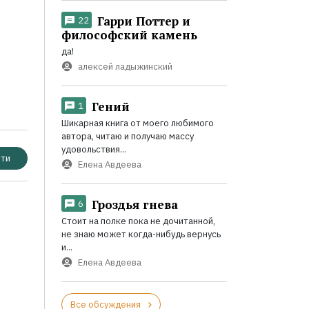
Гарри Поттер и
22
философский камень
да!
алексей ладыжинский
Гений
1
Шикарная книга от моего любимого
автора, читаю и получаю массу
удовольствия...
ти
Елена Авдеева
Гроздья гнева
6
Стоит на полке пока не дочитанной,
не знаю может когда-нибудь вернусь
и...
Елена Авдеева
Все обсуждения