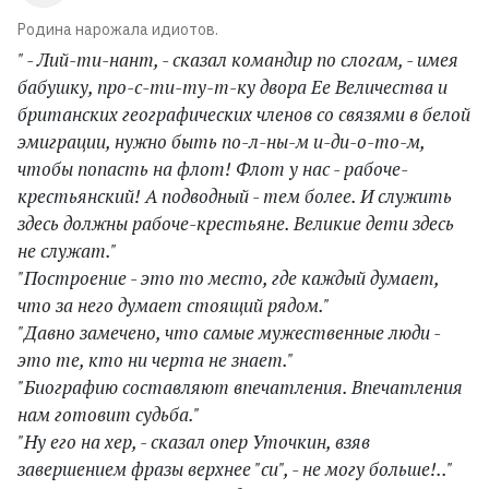
Родина нарожала идиотов.
" - Лий-ти-нант, - сказал командир по слогам, - имея
бабушку, про-с-ти-ту-т-ку двора Ее Величества и
британских географических членов со связями в белой
эмиграции, нужно быть по-л-ны-м и-ди-о-то-м,
чтобы попасть на флот! Флот у нас - рабоче-
крестьянский! А подводный - тем более. И служить
здесь должны рабоче-крестьяне. Великие дети здесь
не служат."
"Построение - это то место, где каждый думает,
что за него думает стоящий рядом."
"Давно замечено, что самые мужественные люди -
это те, кто ни черта не знает."
"Биографию составляют впечатления. Впечатления
нам готовит судьба."
"Ну его на хер, - сказал опер Уточкин, взяв
завершением фразы верхнее "си", - не могу больше!.."