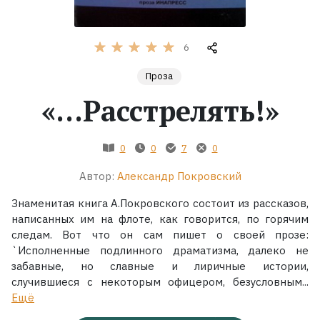
Жанры
6
Серии
Проза
«...Расстрелять!»
Экранизации
0
0
7
0
Коллекции
Автор:
Александр Покровский
Знаменитая книга А.Покровского состоит из рассказов,
написанных им на флоте, как говорится, по горячим
следам. Вот что он сам пишет о своей прозе:
`Исполненные подлинного драматизма, далеко не
забавные, но славные и лиричные истории,
случившиеся с некоторым офицером, безусловным...
Ещё