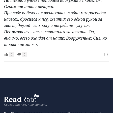
На темной улочке попадаем на мужика с кобелем.
Огромная такая овчарка.
При виде кобеля док возликовал, в один миг раскидал
насвсех, бросился к псу, схватил его одной рукой за
хвост, другой - за холку и посредине - укусил.
Пес вырвался, завыл, спрятался за хозяина. Он,
видимо, всего ожидал от наших Вооруженных Сил, но
только не этого.
0
0
Сервис для тех, кто читает.