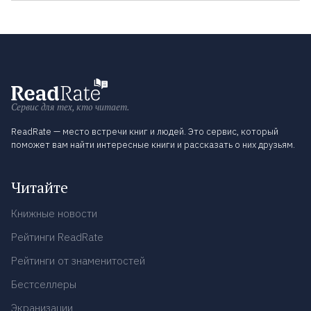
Сервис для тех, кто читает.
ReadRate — место встречи книг и людей. Это сервис, который
поможет вам найти интересные книги и рассказать о них друзьям.
Читайте
Книжные новости
Рейтинги ReadRate
Рейтинги от знаменитостей
Бестселлеры
Экранизации