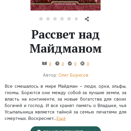
Жанры
0
Серии
Рассвет над
Экранизации
Майдманом
Коллекции
0
0
0
0
Автор:
Олег Борисов
Все смешалось в мире Майдман – люди, орки, эльфы,
гномы. Борются они между собой за лучшие земли, за
власть на континенте, за новые богатства для своих
богачей и господ. И все хранят память о Владыке, чья
Усыпальница является тайной за семью печатями для
смертных. Воскреснет...
Ещё