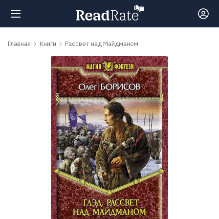
Поиск
Главная
Книги
Рассвет над Майдманом
Новости
Рейтинги
Книги
Самые
обсуждаемые
книги
Авторы