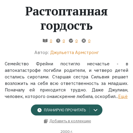
Растоптанная
Жанры
гордость
Серии
0
0
0
0
Экранизации
Автор:
Джульетта Армстронг
Коллекции
Семейство Фрейни постигло несчастье - в
автокатастрофе погибли родители, и четверо детей
остались сиротами. Старшая сестра Сильвия решает
возложить на себя всю ответственность за младших.
Поначалу ей приходится трудно. Даже Джулиан,
человек, которого онаискренне любила, оскорбил...
Ещё
ПЛАНИРУЮ ПРОЧИТАТЬ
Добавить в коллекцию
2000 г.