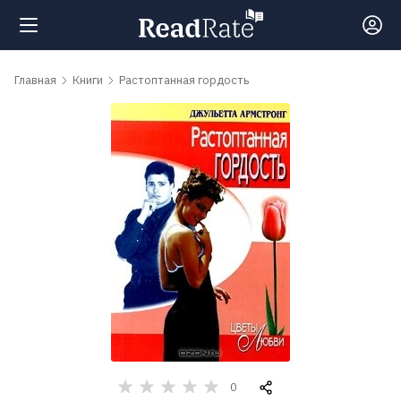
Поиск
Главная
Книги
Растоптанная гордость
Новости
Рейтинги
Книги
Самые
обсуждаемые
книги
0
Авторы