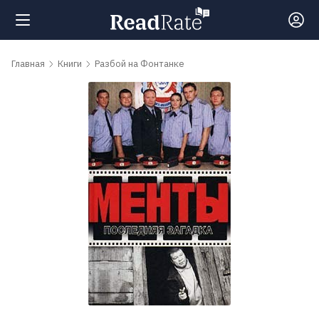
Поиск
Главная
Книги
Разбой на Фонтанке
Новости
Рейтинги
Книги
Самые
обсуждаемые
книги
Авторы