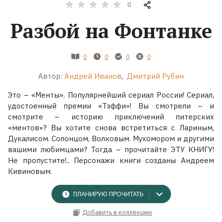
0
Жанры
Разбой на Фонтанке
Серии
0
0
0
0
Экранизации
Автор:
Андрей Иванов
,
Дмитрий Рубин
Это – «Менты». Популярнейший сериал России! Сериал,
Коллекции
удостоенный премии «Тэффи»! Вы смотрели – и
смотрите – историю приключений питерских
«ментов»? Вы хотите снова встретиться с Лариным,
Дукалисом. Солонцом, Волковым. Мухомором и другими
вашими любимцами? Тогда – прочитайте ЭТУ КНИГУ!
Не пропустите!.. Персонажи книги созданы Андреем
Кивиновым.
ПЛАНИРУЮ ПРОЧИТАТЬ
Добавить в коллекцию