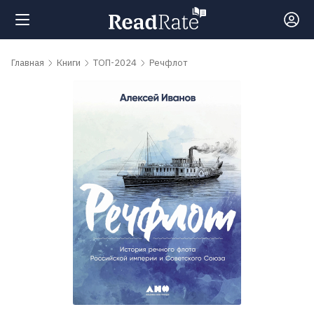
Поиск
Главная
Книги
ТОП-2024
Речфлот
Новости
Рейтинги
Книги
Самые
обсуждаемые
книги
Авторы