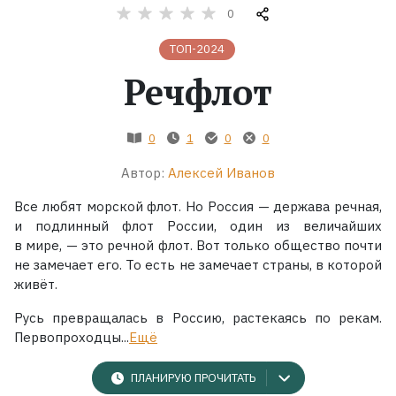
0
Жанры
ТОП-2024
Речфлот
Серии
Экранизации
0
1
0
0
Автор:
Алексей Иванов
Коллекции
Все любят морской флот. Но Россия — держава речная,
и подлинный флот России, один из величайших
в мире, — это речной флот. Вот только общество почти
не замечает его. То есть не замечает страны, в которой
живёт.
Русь превращалась в Россию, растекаясь по рекам.
Первопроходцы...
Ещё
ПЛАНИРУЮ ПРОЧИТАТЬ