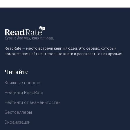
Сервис для тех, кто читает.
ReadRate — место встречи книг и людей. Это сервис, который
поможет вам найти интересные книги и рассказать о них друзьям.
Читайте
Книжные новости
Рейтинги ReadRate
Рейтинги от знаменитостей
Бестселлеры
Экранизации