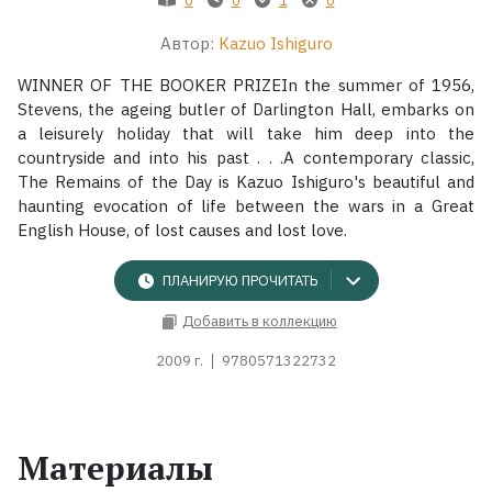
Автор:
Kazuo Ishiguro
Жанры
WINNER OF THE BOOKER PRIZEIn the summer of 1956,
Серии
Stevens, the ageing butler of Darlington Hall, embarks on
a leisurely holiday that will take him deep into the
countryside and into his past . . .A contemporary classic,
Экранизации
The Remains of the Day is Kazuo Ishiguro's beautiful and
haunting evocation of life between the wars in a Great
English House, of lost causes and lost love.
Коллекции
ПЛАНИРУЮ ПРОЧИТАТЬ
Добавить в коллекцию
2009 г.
9780571322732
Материалы