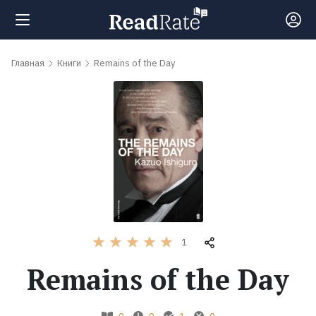
Поиск
Главная
Книги
Remains of the Day
Новости
Рейтинги
Книги
Самые
1
обсуждаемые
Remains of the Day
книги
Авторы
0
0
1
0