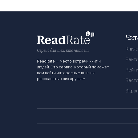
Чит
Книж
Сервис для тех, кто читает.
Рейти
ReadRate — место встречи книг и
людей. Это сервис, который поможет
Рейти
вам найти интересные книги и
рассказать о них друзьям.
Бест
Экра