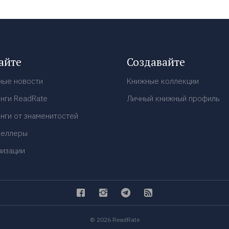
айте
Создавайте
ные новости
Книжные коллекции
нги ReadRate
Личный книжный профиль
нги от знаменитостей
селлеры
низации
© 2026 ReadRate