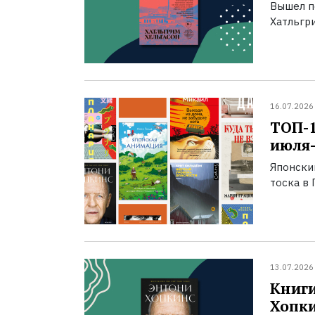
Вышел п
Хатльгри
16.07.2026
ТОП-
июля-
Японски
тоска в 
13.07.2026
Книги
Хопк