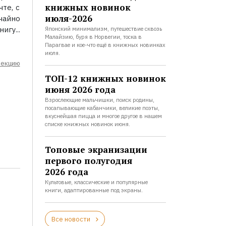
книжных новинок
те, с
июля-2026
чайно
игу...
Японский минимализм, путешествие сквозь
Малайзию, буря в Норвегии, тоска в
Парагвае и кое-что ещё в книжных новинках
июля.
лекцию
ТОП-12 книжных новинок
июня 2026 года
Взрослеющие мальчишки, поиск родины,
посапывающие кабанчики, великие поэты,
вкуснейшая пицца и многое другое в нашем
списке книжных новинок июня.
Топовые экранизации
первого полугодия
2026 года
Культовые, классические и популярные
книги, адаптированные под экраны.
Все новости