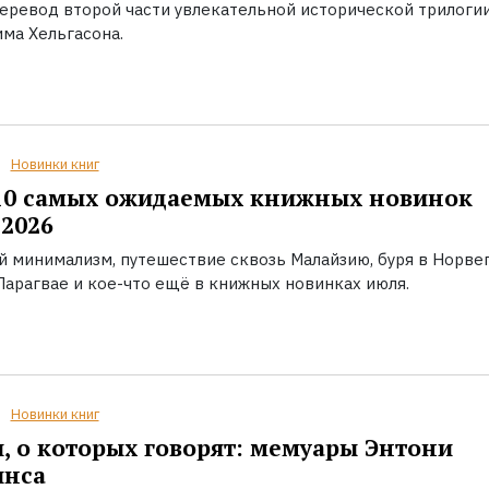
еревод второй части увлекательной исторической трилоги
ма Хельгасона.
Новинки книг
10 самых ожидаемых книжных новинок
2026
й минимализм, путешествие сквозь Малайзию, буря в Норвег
Парагвае и кое-что ещё в книжных новинках июля.
Новинки книг
, о которых говорят: мемуары Энтони
инса