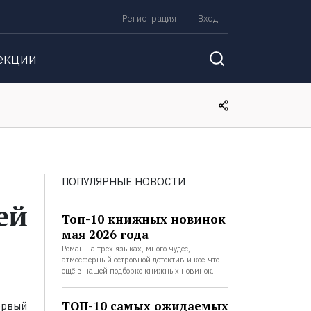
Регистрация
Вход
екции
ПОПУЛЯРНЫЕ НОВОСТИ
ей
Топ-10 книжных новинок
мая 2026 года
Роман на трёх языках, много чудес,
атмосферный островной детектив и кое-что
ещё в нашей подборке книжных новинок.
ТОП-10 самых ожидаемых
ервый