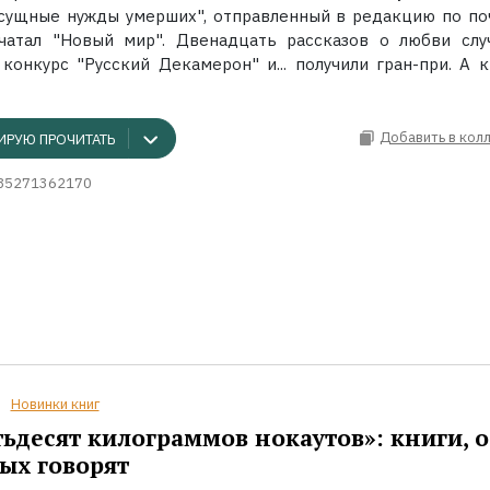
сущные нужды умерших", отправленный в редакцию по поч
чатал "Новый мир". Двенадцать рассказов о любви слу
конкурс "Русский Декамерон" и... получили гран-при. А кн
Добавить в кол
ИРУЮ ПРОЧИТАТЬ
85271362170
Новинки книг
ьдесят килограммов нокаутов»: книги, о
ых говорят