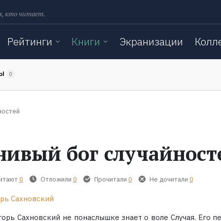
х, кто читает.
Рейтинги
Книги
Экранизации
Колл
ТЫ
0
ностей
нивый бог случайност
читают
0
Отложили
0
Прочитали
0
Не дочитали
0
рь Сахновский
горь Сахновский не понаслышке знает о воле Случая. Его п