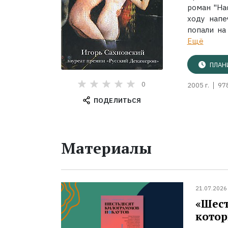
роман "На
ходу напе
попали на 
Ещё
ПЛАН
0
2005 г.
97
ПОДЕЛИТЬСЯ
Материалы
21.07.2026
«Шест
котор