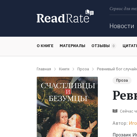
Сервис для те
Поиск
Новости
О КНИГЕ
МАТЕРИАЛЫ
ОТЗЫВЫ
ЦИТА
0
Главная
Книги
Проза
Ревнивый бог случай
Проза
Рев
Сейчас 
Автор:
Иго
Прозаик И