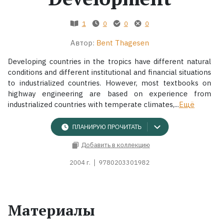
Жанры
1
0
0
0
Автор:
Bent Thagesen
Серии
Developing countries in the tropics have different natural
Экранизации
conditions and different institutional and financial situations
to industrialized countries. However, most textbooks on
highway engineering are based on experience from
Коллекции
industrialized countries with temperate climates,...
Ещё
ПЛАНИРУЮ ПРОЧИТАТЬ
Добавить в коллекцию
2004 г.
9780203301982
Материалы