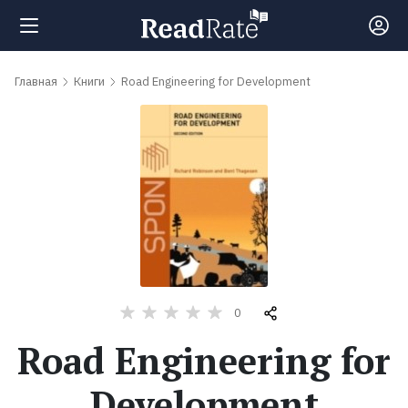
Поиск
Главная
Книги
Road Engineering for Development
Новости
Рейтинги
Книги
Самые
0
обсуждаемые
Road Engineering for
книги
Development
Авторы