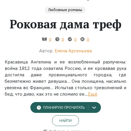
Любовные романы
Жанры
Роковая дама треф
Серии
0
0
0
0
Экранизации
Автор:
Елена Арсеньева
Коллекции
Красавица Ангелина и ее возлюбленный разлучены:
война 1812 года охватила Россию, и ее кровавая рука
достигла даже провинциального городка, где
безмятежно живет девушка… Она похищена, насильно
увезена во Францию… Испытав столько треволнений и
бед, что диво, как это не сломило ее....
Ещё
ПЛАНИРУЮ ПРОЧИТАТЬ
НАЙТИ