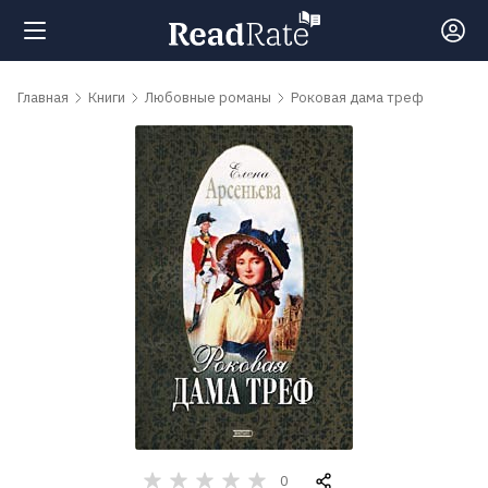
Поиск
Главная
Книги
Любовные романы
Роковая дама треф
Новости
Рейтинги
Книги
Самые
обсуждаемые
книги
0
Авторы