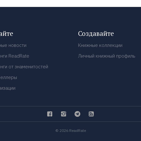
айте
Создавайте
ные новости
Книжные коллекции
нги ReadRate
Личный книжный профиль
нги от знаменитостей
селлеры
низации
© 2026 ReadRate