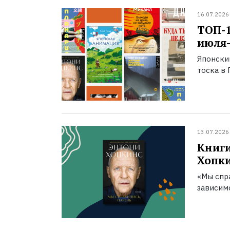
16.07.2026
ТОП-
июля-
Японски
тоска в 
13.07.2026
Книги
Хопк
«Мы спра
зависим