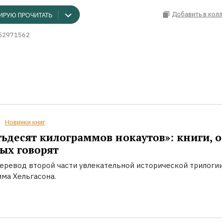
Добавить в кол
ИРУЮ ПРОЧИТАТЬ
52971562
Новинки книг
ьдесят килограммов нокаутов»: книги, о
ых говорят
еревод второй части увлекательной исторической трилоги
ма Хельгасона.