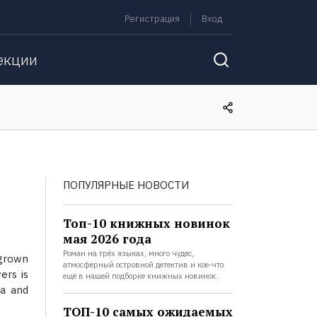
Регистрация
Вход
екции
ПОПУЛЯРНЫЕ НОВОСТИ
Топ-10 книжных новинок
мая 2026 года
Роман на трёх языках, много чудес,
grown
атмосферный островной детектив и кое-что
ers is
ещё в нашей подборке книжных новинок.
ea and
ТОП-10 самых ожидаемых