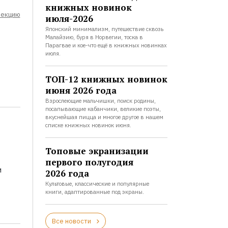
книжных новинок
лекцию
июля-2026
Японский минимализм, путешествие сквозь
Малайзию, буря в Норвегии, тоска в
Парагвае и кое-что ещё в книжных новинках
июля.
ТОП-12 книжных новинок
июня 2026 года
Взрослеющие мальчишки, поиск родины,
посапывающие кабанчики, великие поэты,
вкуснейшая пицца и многое другое в нашем
списке книжных новинок июня.
Топовые экранизации
первого полугодия
и
2026 года
Культовые, классические и популярные
книги, адаптированные под экраны.
Все новости