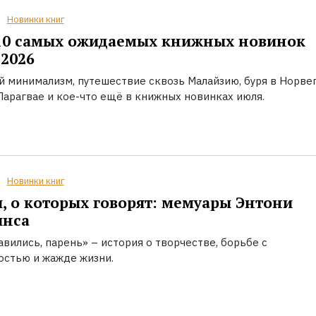
Новинки книг
10 самых ожидаемых книжных новинок
2026
й минимализм, путешествие сквозь Малайзию, буря в Норвег
Парагвае и кое-что ещё в книжных новинках июля.
Новинки книг
, о которых говорят: мемуары Энтони
инса
вились, парень» – история о творчестве, борьбе с
остью и жажде жизни.