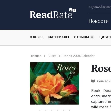
Сервис для те
Поиск
Новости
О КНИГЕ
МАТЕРИАЛЫ
ОТЗЫВЫ
ЦИТА
0
Главная
Книги
Roses 2004 Calendar
Ros
Сейчас 
Book Descr
enthusiasti
captured in
wild roses. 