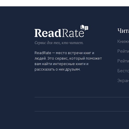
Чит
Книж
Сервис для тех, кто читает.
Рейти
ReadRate — место встречи книг и
людей. Это сервис, который поможет
Рейти
вам найти интересные книги и
рассказать о них друзьям.
Бест
Экра