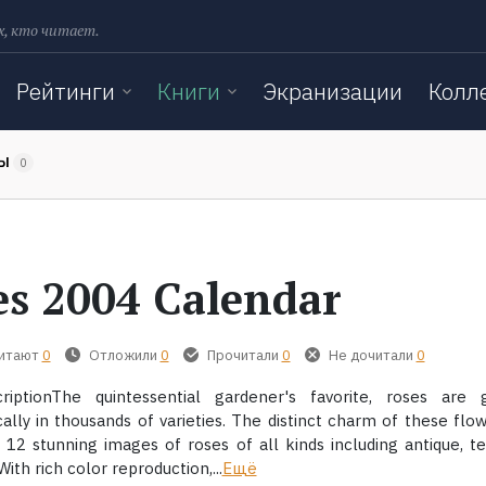
х, кто читает.
Рейтинги
Книги
Экранизации
Колл
ТЫ
0
es 2004 Calendar
читают
0
Отложили
0
Прочитали
0
Не дочитали
0
iptionThe quintessential gardener's favorite, roses are 
cally in thousands of varieties. The distinct charm of these flow
 12 stunning images of roses of all kinds including antique, t
With rich color reproduction,...
Ещё