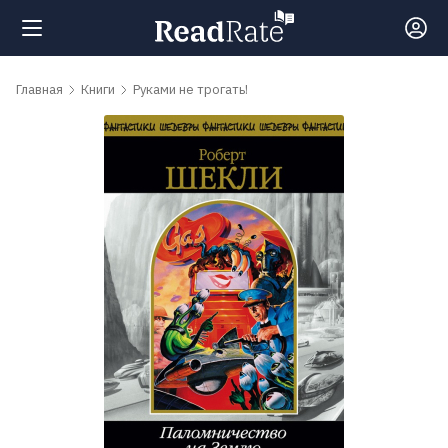
Поиск
Главная
Книги
Руками не трогать!
Новости
Рейтинги
Книги
Самые
обсуждаемые
книги
Авторы