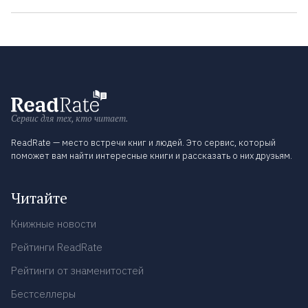
Сервис для тех, кто читает.
ReadRate — место встречи книг и людей. Это сервис, который
поможет вам найти интересные книги и рассказать о них друзьям.
Читайте
Книжные новости
Рейтинги ReadRate
Рейтинги от знаменитостей
Бестселлеры