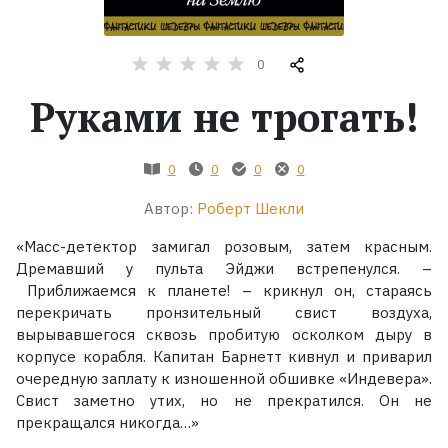
Жанры
0
Серии
Руками не трогать!
Экранизации
0
0
0
0
Автор:
Роберт Шекли
Коллекции
«Масс-детектор замигал розовым, затем красным.
Дремавший у пульта Эйджи встрепенулся. –
Приближаемся к планете! – крикнул он, стараясь
перекричать пронзительный свист воздуха,
вырывавшегося сквозь пробитую осколком дыру в
корпусе корабля. Капитан Барнетт кивнул и приварил
очередную заплату к изношенной обшивке «Индевера».
Свист заметно утих, но не прекратился. Он не
прекращался никогда…»