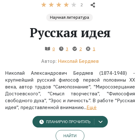
2
Жанры
Научная литература
Русская идея
Серии
Экранизации
0
3
2
1
Автор:
Николай Бердяев
Коллекции
Николай Александрович Бердяев (1874-1948) -
крупнейший русский философ первой половины XX
века, автор трудов "Самопознание", "Миросозерцание
Достоевского", "Смысл творчества", "Философия
свободного духа", "Эрос и личность". В работе "Русская
идея", представленной вниманию...
Ещё
ПЛАНИРУЮ ПРОЧИТАТЬ
НАЙТИ