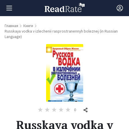
Поиск
Главная
Книги
Russkaya vodka v izlechenii rasprostranennyh boleznej (in Russian
Language)
Новости
Рейтинги
Книги
Самые
обсуждаемые
0
книги
Russkaya vodka v
Авторы