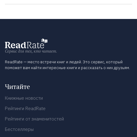
Сервис для тех, кто читает.
ReadRate — место встречи книг и людей. Это сервис, который
поможет вам найти интересные книги и рассказать о них друзьям.
Читайте
Книжные новости
Рейтинги ReadRate
Рейтинги от знаменитостей
Бестселлеры