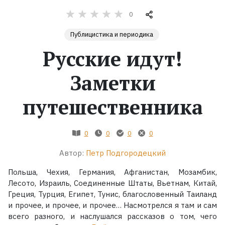
0
Жанры
Публицистика и периодика
Серии
Русские идут!
Экранизации
Заметки
путешественника
Коллекции
0
0
0
0
Автор:
Петр Подгородецкий
Польша, Чехия, Германия, Афганистан, Мозамбик,
Лесото, Израиль, Соединенные Штаты, Вьетнам, Китай,
Греция, Турция, Египет, Тунис, благословенный Таиланд
и прочее, и прочее, и прочее… Насмотрелся я там и сам
всего разного, и наслушался рассказов о том, чего