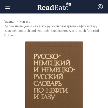
Поиск
Главная
Книги
Русско-немецкий и немецко-русский словарь по нефти и газу /
Russisch-Deutsch und Deutsch - Russisches Worterbuch fur Erdol-
Erdgas
Новости
Рейтинги
Книги
Самые
обсуждаемые
книги
Авторы