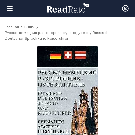
Поиск
Главная
Книги
Русско-немецкий разговорник-путеводитель / Russisch-
Deutscher Sprach- und Reisefuhrer
Новости
Рейтинги
Книги
Самые
обсуждаемые
книги
Авторы