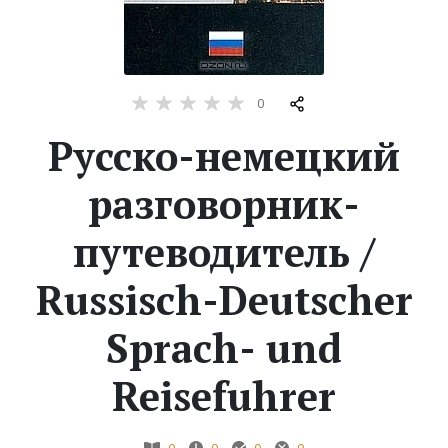
Жанры
Серии
0
Русско-немецкий
Экранизации
разговорник-
Коллекции
путеводитель /
Russisch-Deutscher
Sprach- und
Reisefuhrer
0
0
0
0