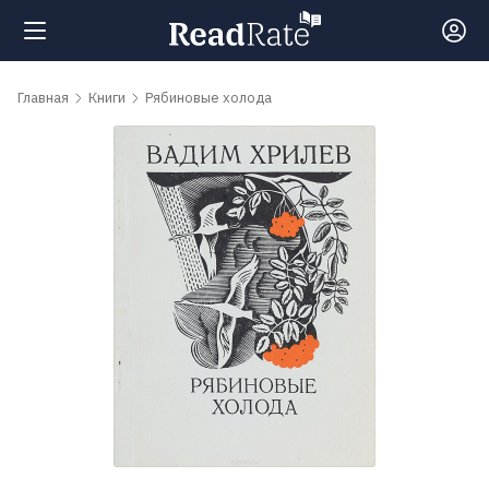
Поиск
Главная
Книги
Рябиновые холода
Новости
Рейтинги
Книги
Самые
обсуждаемые
книги
Авторы