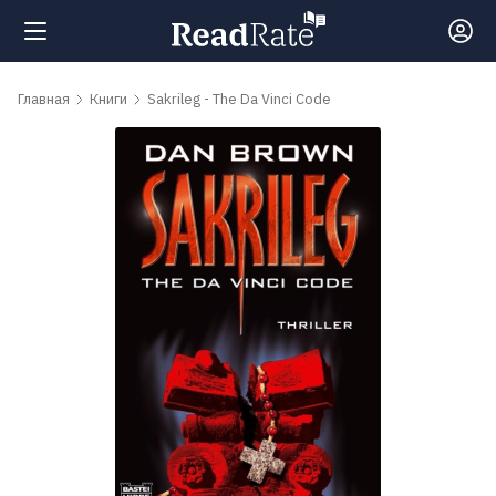
Поиск
Главная
Книги
Sakrileg - The Da Vinci Code
Новости
Рейтинги
Книги
Самые
обсуждаемые
книги
Авторы