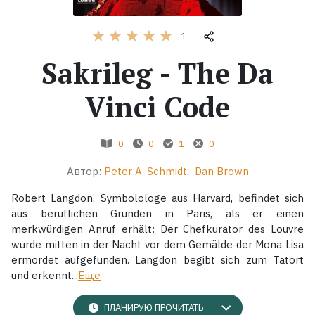
Жанры
1
Sakrileg - The Da
Серии
Vinci Code
Экранизации
0
0
1
0
Коллекции
Автор:
Peter A. Schmidt
,
Dan Brown
Robert Langdon, Symbolologe aus Harvard, befindet sich
aus beruflichen Gründen in Paris, als er einen
merkwürdigen Anruf erhält: Der Chefkurator des Louvre
wurde mitten in der Nacht vor dem Gemälde der Mona Lisa
ermordet aufgefunden. Langdon begibt sich zum Tatort
und erkennt...
Ещё
ПЛАНИРУЮ ПРОЧИТАТЬ