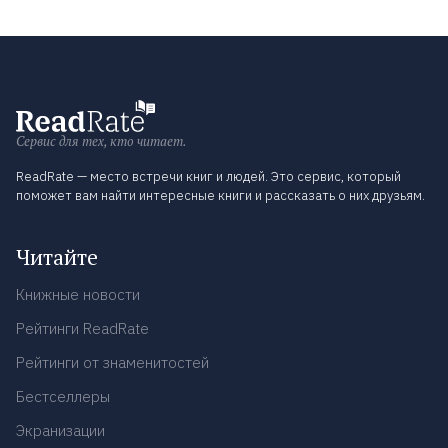
Сервис для тех, кто читает.
ReadRate — место встречи книг и людей. Это сервис, который
поможет вам найти интересные книги и рассказать о них друзьям.
Читайте
Книжные новости
Рейтинги ReadRate
Рейтинги от знаменитостей
Бестселлеры
Экранизации