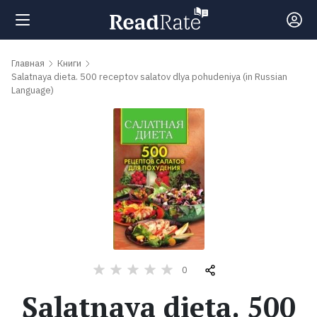
Поиск
Главная
Книги
Salatnaya dieta. 500 receptov salatov dlya pohudeniya (in Russian
Language)
Новости
Рейтинги
Книги
Самые
обсуждаемые
0
книги
Salatnaya dieta. 500
Авторы