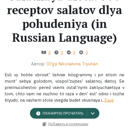
receptov salatov dlya
Жанры
pohudeniya (in
Серии
Russian Language)
Экранизации
0
0
0
0
Коллекции
Автор:
Ol'ga Nikolaevna Tryuhan
Esli vy hotite sbrosit' lishnie kilogrammy i pri etom ne
morit' sebya golodom, vospol'zujtes' salatnoj dietoj. Ee
preimucshestvo pered vsemi ostal'nymi zaklyuchaetsya v
tom, chto vam ne nuzhno tri raza v den' est' odno i tozhe
blyudo, na vashem stole vsegda budet vkusnaya i...
Ещё
ПЛАНИРУЮ ПРОЧИТАТЬ
Добавить в коллекцию