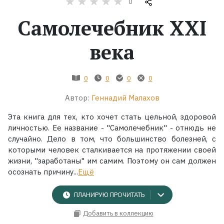
0
Самолечебник XXI
Жанры
века
Серии
Экранизации
0
0
0
0
Автор:
Геннадий Малахов
Коллекции
Эта книга для тех, кто хочет стать цельной, здоровой
личностью. Ее название - "Самолечебник" - отнюдь не
случайно. Дело в том, что большинство болезней, с
которыми человек сталкивается на протяжении своей
жизни, "заработаны" им самим. Поэтому он сам должен
осознать причину...
Ещё
ПЛАНИРУЮ ПРОЧИТАТЬ
Добавить в коллекцию