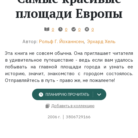
площади Европы
Жанры
Серии
0
0
0
0
Автор:
Рольф Г. Йоханнсен
,
Эрхард Хель
Экранизации
Эта книга не совсем обычна. Она приглашает читателя
в удивительное путешествие - ведь если вам удалось
Коллекции
побывать на главной площади города и узнать ее
историю, значит, знакомство с городом состоялось.
Отправляйтесь в путь - право же, не пожалеете!
ПЛАНИРУЮ ПРОЧИТАТЬ
Добавить в коллекцию
2006 г.
3806729166