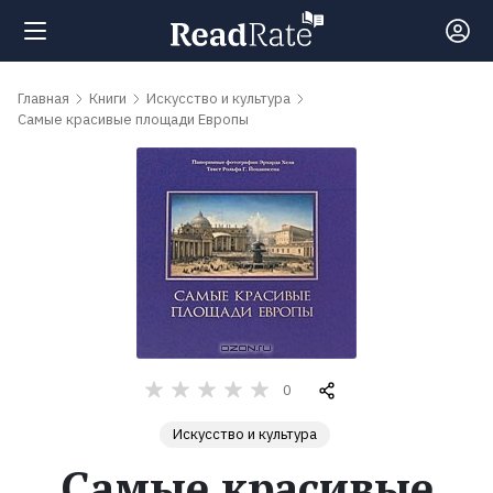
Поиск
Главная
Книги
Искусство и культура
Самые красивые площади Европы
Новости
Рейтинги
Книги
Самые
0
обсуждаемые
книги
Искусство и культура
Самые красивые
Авторы