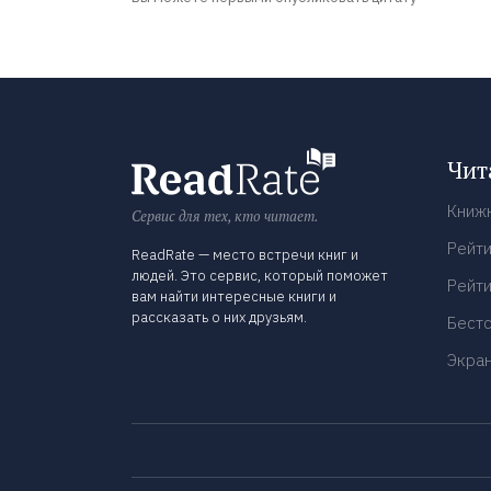
Чит
Книж
Сервис для тех, кто читает.
Рейти
ReadRate — место встречи книг и
людей. Это сервис, который поможет
Рейти
вам найти интересные книги и
рассказать о них друзьям.
Бест
Экра