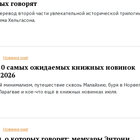
ых говорят
еревод второй части увлекательной исторической трилоги
ма Хельгасона.
Новинки книг
10 самых ожидаемых книжных новинок
2026
й минимализм, путешествие сквозь Малайзию, буря в Норвег
Парагвае и кое-что ещё в книжных новинках июля.
Новинки книг
, о которых говорят: мемуары Энтони