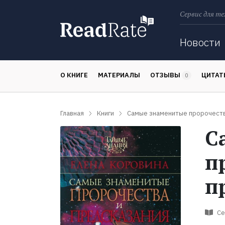
Сервис для те
Поиск
Новости
О КНИГЕ
МАТЕРИАЛЫ
ОТЗЫВЫ
ЦИТА
0
Главная
Книги
Самые знаменитые пророчеств
С
п
п
Се