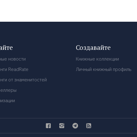
айте
Создавайте
ные новости
Книжные коллекции
нги ReadRate
Личный книжный профиль
нги от знаменитостей
селлеры
низации