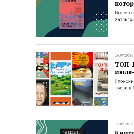
котор
Вышел п
Хатльгри
16.07.2026
ТОП-
июля-
Японски
тоска в 
13.07.2026
Книги