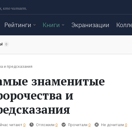
х, кто читает.
Рейтинги
Книги
Экранизации
Колл
ТЫ
0
а и предсказания
амые знаменитые
ророчества и
редсказания
йчас читают
0
Отложили
0
Прочитали
0
Не дочитали
0