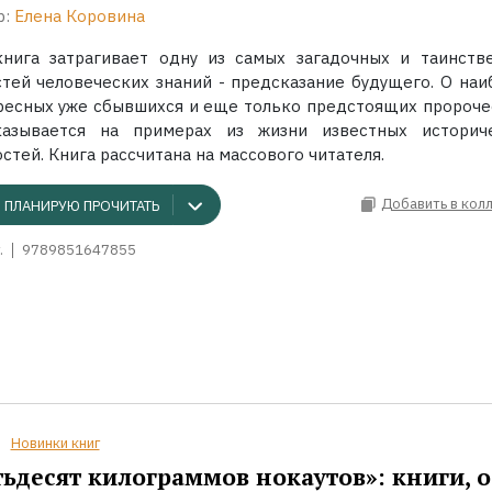
р:
Елена Коровина
книга затрагивает одну из самых загадочных и таинств
стей человеческих знаний - предсказание будущего. О наи
ресных уже сбывшихся и еще только предстоящих пророче
казывается на примерах из жизни известных историч
стей. Книга рассчитана на массового читателя.
Добавить в кол
ПЛАНИРУЮ ПРОЧИТАТЬ
.
9789851647855
Новинки книг
ьдесят килограммов нокаутов»: книги, о