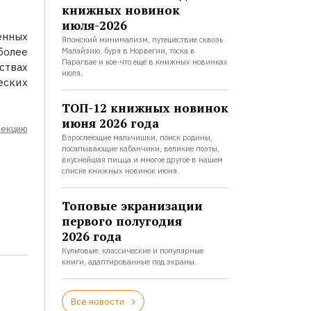
книжных новинок
июля-2026
енных
Японский минимализм, путешествие сквозь
более
Малайзию, буря в Норвегии, тоска в
Парагвае и кое-что ещё в книжных новинках
ствах
июля.
еских
ТОП-12 книжных новинок
июня 2026 года
лекцию
Взрослеющие мальчишки, поиск родины,
посапывающие кабанчики, великие поэты,
вкуснейшая пицца и многое другое в нашем
списке книжных новинок июня.
Топовые экранизации
первого полугодия
2026 года
Культовые, классические и популярные
книги, адаптированные под экраны.
Все новости