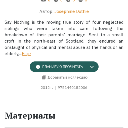
Автор:
Josephine Duthie
Жанры
Say Nothing is the moving true story of four neglected
Серии
siblings who were taken into care following the
breakdown of their parents' marriage. Sent to a small
croft in the north-east of Scotland, they endured an
Экранизации
onslaught of physical and mental abuse at the hands of an
elderly,...
Ещё
Коллекции
ПЛАНИРУЮ ПРОЧИТАТЬ
Добавить в коллекцию
2012 г.
9781440182006
Материалы