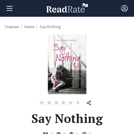
Поиск
Главная
Книги
Say Nothing
Новости
Рейтинги
Книги
Самые
0
обсуждаемые
Say Nothing
книги
Авторы
0
0
0
0