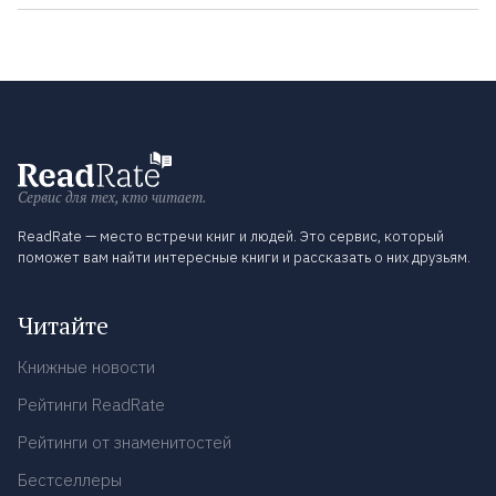
Сервис для тех, кто читает.
ReadRate — место встречи книг и людей. Это сервис, который
поможет вам найти интересные книги и рассказать о них друзьям.
Читайте
Книжные новости
Рейтинги ReadRate
Рейтинги от знаменитостей
Бестселлеры