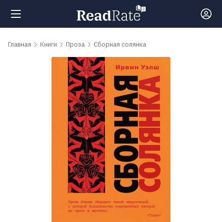
Поиск
Главная
Книги
Проза
Сборная солянка
Новости
Рейтинги
Книги
Самые
обсуждаемые
книги
Авторы