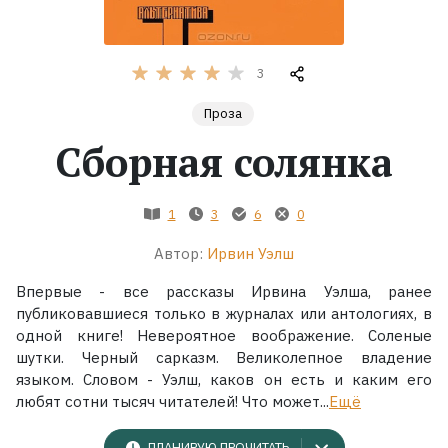
Жанры
3
Серии
Проза
Сборная солянка
Экранизации
Коллекции
1
3
6
0
Автор:
Ирвин Уэлш
Впервые - все рассказы Ирвина Уэлша, ранее
публиковавшиеся только в журналах или антологиях, в
одной книге! Невероятное воображение. Соленые
шутки. Черный сарказм. Великолепное владение
языком. Словом - Уэлш, каков он есть и каким его
любят сотни тысяч читателей! Что может...
Ещё
ПЛАНИРУЮ ПРОЧИТАТЬ