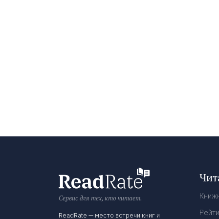
Чит
Книж
Сервис для тех, кто читает.
Рейти
ReadRate — место встречи книг и