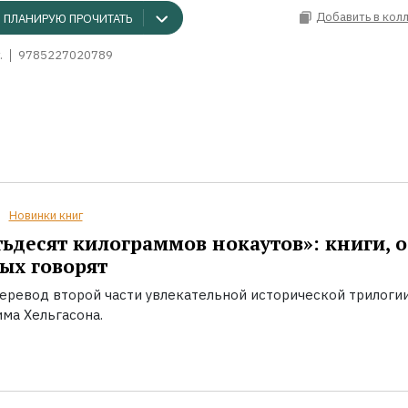
Добавить в кол
ПЛАНИРУЮ ПРОЧИТАТЬ
.
9785227020789
Новинки книг
ьдесят килограммов нокаутов»: книги, о
ых говорят
еревод второй части увлекательной исторической трилоги
ма Хельгасона.