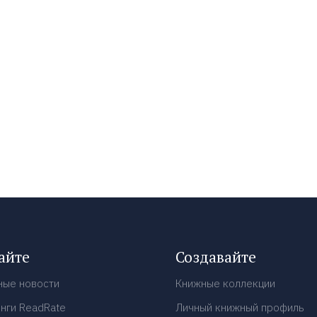
айте
Создавайте
ные новости
Книжные коллекции
нги ReadRate
Личный книжный профиль