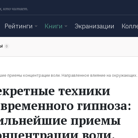
х, кто читает.
Рейтинги
Книги
Экранизации
Колл
ТЫ
0
йшие приемы концентрации воли. Направленное влияние на окружающих
екретные техники
овременного гипноза:
ильнейшие приемы
онцентрации воли.