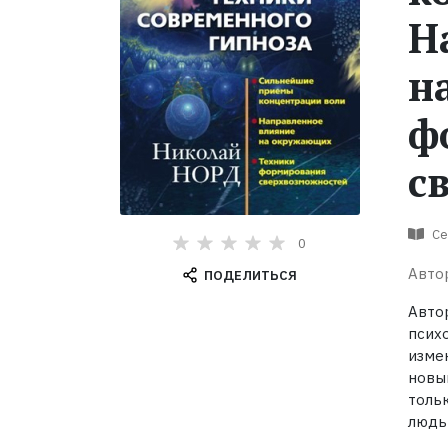
Н
н
ф
с
Се
0
Авто
ПОДЕЛИТЬСЯ
Авто
псих
изме
новы
толь
людь