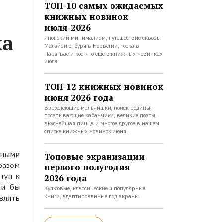
ТОП-10 самых ожидаемых
книжных новинок
июля-2026
ка
Японский минимализм, путешествие сквозь
Малайзию, буря в Норвегии, тоска в
Парагвае и кое-что ещё в книжных новинках
июля.
ТОП-12 книжных новинок
июня 2026 года
Взрослеющие мальчишки, поиск родины,
посапывающие кабанчики, великие поэты,
вкуснейшая пицца и многое другое в нашем
списке книжных новинок июня.
ьными
Топовые экранизации
разом
первого полугодия
туп к
2026 года
ли бы
Культовые, классические и популярные
книги, адаптированные под экраны.
влять