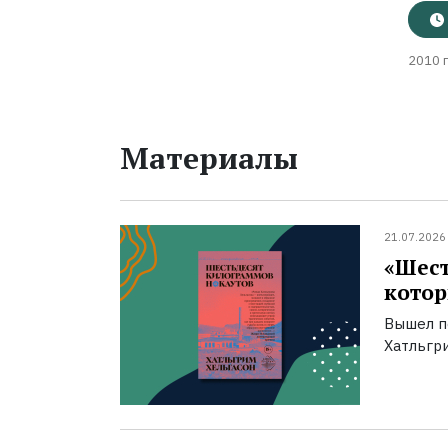
2010 г
Материалы
21.07.2026
«Шест
котор
Вышел п
Хатльгри