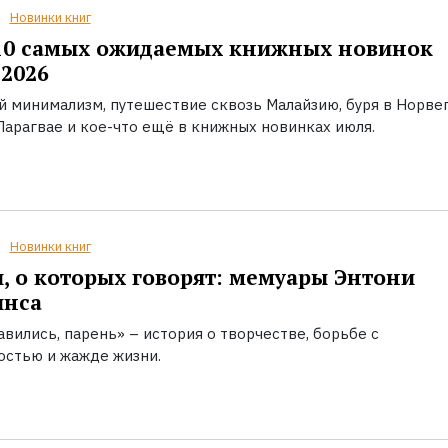
Новинки книг
10 самых ожидаемых книжных новинок
2026
й минимализм, путешествие сквозь Малайзию, буря в Норвег
Парагвае и кое-что ещё в книжных новинках июля.
Новинки книг
, о которых говорят: мемуары Энтони
инса
вились, парень» – история о творчестве, борьбе с
остью и жажде жизни.