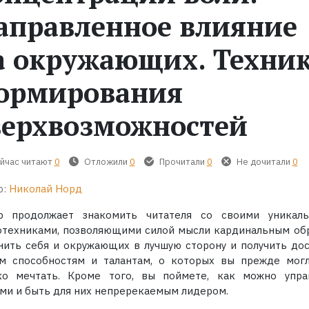
аправленное влияние
а окружающих. Техни
ормирования
верхвозможностей
йчас читают
0
Отложили
0
Прочитали
0
Не дочитали
0
р:
Николай Норд
р продолжает знакомить читателя со своими уникал
отехниками, позволяющими силой мысли кардинальным об
нить себя и окружающих в лучшую сторону и получить дос
м способностям и талантам, о которых вы прежде мог
ко мечтать. Кроме того, вы поймете, как можно упра
ми и быть для них непререкаемым лидером.