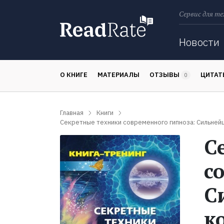
Сервис для те
Поиск
Новости
О КНИГЕ
МАТЕРИАЛЫ
ОТЗЫВЫ
ЦИТА
0
Главная
Книги
Секретные техники современного гипноза: Сильне
С
с
С
к