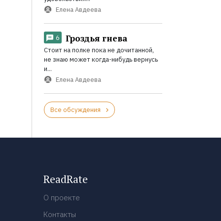
Елена Авдеева
Гроздья гнева
6
Стоит на полке пока не дочитанной,
не знаю может когда-нибудь вернусь
и...
Елена Авдеева
Все обсуждения
ReadRate
О проекте
Контакты