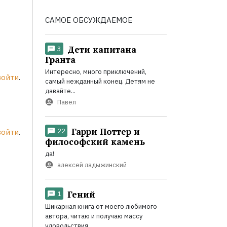
САМОЕ ОБСУЖДАЕМОЕ
Дети капитана
3
Гранта
Интересно, много приключений,
войти
.
самый нежданный конец. Детям не
давайте...
Павел
Гарри Поттер и
22
войти
.
философский камень
да!
алексей ладыжинский
Гений
1
Шикарная книга от моего любимого
автора, читаю и получаю массу
удовольствия...