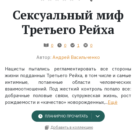
Сексуальный миф
Жанры
Третьего Рейха
Серии
Экранизации
0
0
1
0
Автор:
Андрей Васильченко
Коллекции
Нацисты пытались регламентировать все стороны
жизни подданных Третьего Рейха, в том числе и самые
интимные, потаенные области человеческих
взаимоотношений. Под жесткий контроль попало все:
добрачные половые связи, супружеская жизнь, рост
рождаемости и «качество» новорожденных,...
Ещё
ПЛАНИРУЮ ПРОЧИТАТЬ
Добавить в коллекцию