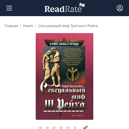
Поиск
Главная
Книги
Сексуальный миф Третьего Рейха
Новости
Рейтинги
Книги
Самые
обсуждаемые
книги
Авторы
0