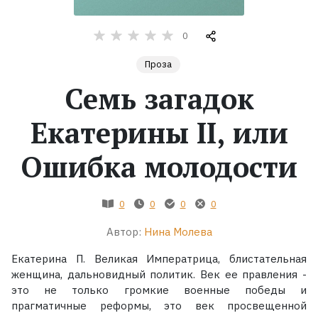
Жанры
0
Проза
Серии
Семь загадок
Экранизации
Екатерины II, или
Коллекции
Ошибка молодости
0
0
0
0
Автор:
Нина Молева
Екатерина П. Великая Императрица, блистательная
женщина, дальновидный политик. Век ее правления -
это не только громкие военные победы и
прагматичные реформы, это век просвещенной