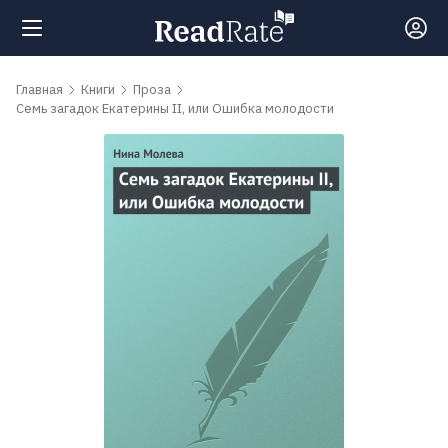
Поиск
Главная
Книги
Проза
Семь загадок Екатерины II, или Ошибка молодости
Новости
Рейтинги
Книги
Самые
обсуждаемые
книги
Авторы