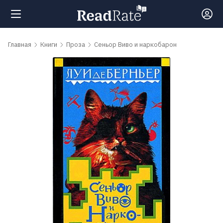
Поиск
Главная
Книги
Проза
Сеньор Виво и наркобарон
Новости
Рейтинги
Книги
Самые
обсуждаемые
книги
Авторы