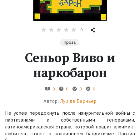
Жанры
Серии
0
Проза
Экранизации
Сеньор Виво и
Коллекции
наркобарон
0
0
0
0
Автор:
Луи де Берньер
Не успев передохнуть после изнурительной войны с
партизанами и собственными генералами,
латиноамериканская страна, которой правит алхимик-
любитель, тонет в кокаиновом бандитизме. Против